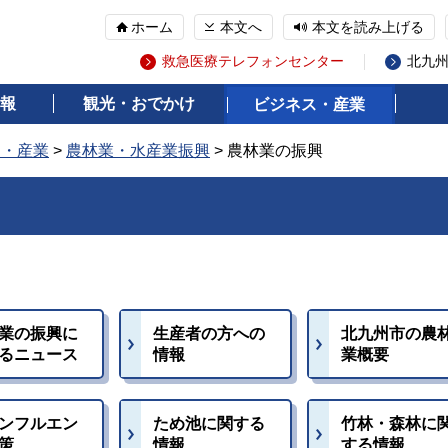
ホーム
本文へ
本文を読み上げる
救急医療テレフォンセンター
北九
報
観光・おでかけ
ビジネス・産業
ス・産業
>
農林業・水産業振興
> 農林業の振興
業の振興に
生産者の方への
北九州市の農
るニュース
情報
業概要
ンフルエン
ため池に関する
竹林・森林に
策
情報
する情報