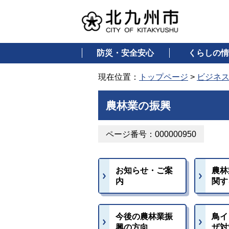
防災・安全安心
くらしの情
現在位置：
トップページ
>
ビジネ
農林業の振興
ページ番号：000000950
お知らせ・ご案
農林
内
関す
今後の農林業振
鳥イ
興の方向
ザ対