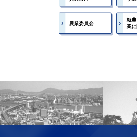
就農
農業委員会
業に