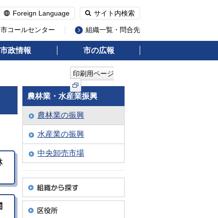
Foreign Language
サイト内検索
州市コールセンター
組織一覧・問合先
市政情報
市の広報
印刷用ページ
農林業・水産業振興
農林業の振興
水産業の振興
中央卸売市場
林
関