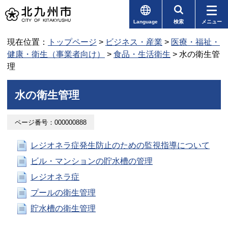
Language
検索
メニュー
現在位置：
トップページ
>
ビジネス・産業
>
医療・福祉・
健康・衛生（事業者向け）
>
食品・生活衛生
> 水の衛生管
理
水の衛生管理
ページ番号：000000888
レジオネラ症発生防止のための監視指導について
ビル・マンションの貯水槽の管理
レジオネラ症
プールの衛生管理
貯水槽の衛生管理