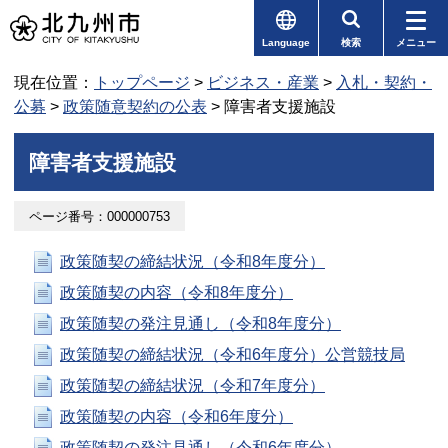
Language
検索
メニュー
現在位置：
トップページ
>
ビジネス・産業
>
入札・契約・
公募
>
政策随意契約の公表
> 障害者支援施設
障害者支援施設
ページ番号：000000753
政策随契の締結状況（令和8年度分）
政策随契の内容（令和8年度分）
政策随契の発注見通し（令和8年度分）
政策随契の締結状況（令和6年度分）公営競技局
政策随契の締結状況（令和7年度分）
政策随契の内容（令和6年度分）
政策随契の発注見通し（令和6年度分）