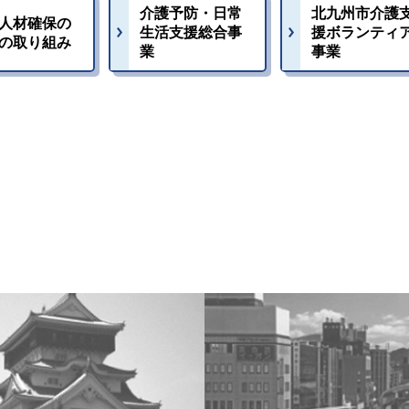
介護予防・日常
北九州市介護
人材確保の
生活支援総合事
援ボランティ
の取り組み
業
事業