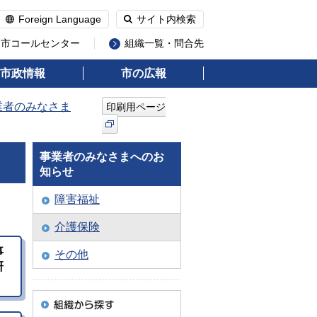
Foreign Language
サイト内検索
州市コールセンター
組織一覧・問合先
市政情報
市の広報
業者のみなさま
印刷用ページ
事業者のみなさまへのお
知らせ
障害福祉
介護保険
事
その他
研