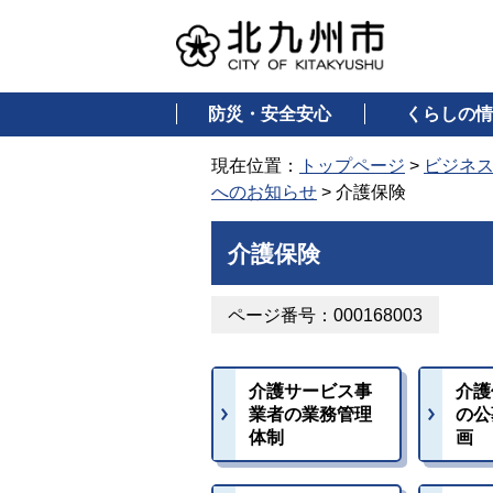
防災・安全安心
くらしの情
現在位置：
トップページ
>
ビジネ
へのお知らせ
> 介護保険
介護保険
ページ番号：000168003
介護サービス事
介護
業者の業務管理
の公
体制
画