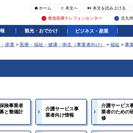
ホーム
本文へ
本文を読み上げる
救急医療テレフォンセンター
北九
報
観光・おでかけ
ビジネス・産業
ス・産業
>
医療・福祉・健康・衛生（事業者向け）
>
福祉
>
事
保険事業者
介護サービス
介護サービス事
募と整備計
業者のための
業者向け情報
修