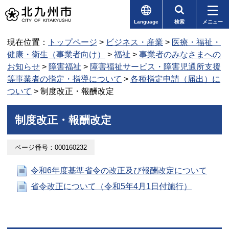
Language
検索
メニュー
現在位置：
トップページ
>
ビジネス・産業
>
医療・福祉・
健康・衛生（事業者向け）
>
福祉
>
事業者のみなさまへの
お知らせ
>
障害福祉
>
障害福祉サービス・障害児通所支援
等事業者の指定・指導について
>
各種指定申請（届出）に
ついて
> 制度改正・報酬改定
制度改正・報酬改定
ページ番号：000160232
令和6年度基準省令の改正及び報酬改定について
省令改正について（令和5年4月1日付施行）