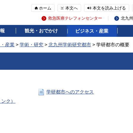
ホーム
本文へ
本文を読み上げる
救急医療テレフォンセンター
北九
報
観光・おでかけ
ビジネス・産業
ス・産業
>
学術・研究
>
北九州学術研究都市
> 学研都市の概要
学研都市へのアクセス
リンク）