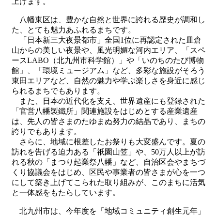
上げます。
八幡東区は、豊かな自然と世界に誇れる歴史が調和し
た、とても魅力あふれるまちです。
「日本新三大夜景都市」全国1位に再認定された皿倉
山からの美しい夜景や、風光明媚な河内エリア、「スペ
ースLABO（北九州市科学館）」や「いのちのたび博物
館」、「環境ミュージアム」など、多彩な施設がそろう
東田エリアなど、自然の魅力や学ぶ楽しさを身近に感じ
られるまちでもあります。
また、日本の近代化を支え、世界遺産にも登録された
「官営八幡製鐵所」関連施設をはじめとする産業遺産
は、先人の皆さまのたゆまぬ努力の結晶であり、まちの
誇りでもあります。
さらに、地域に根差したお祭りも大変盛んです。夏の
訪れを告げる迫力ある「祇園山笠」や、50万人以上が訪
れる秋の「まつり起業祭八幡」など、自治区会やまちづ
くり協議会をはじめ、区民や事業者の皆さまが心を一つ
にして築き上げてこられた取り組みが、このまちに活気
と一体感をもたらしています。
北九州市は、今年度を「地域コミュニティ創生元年」