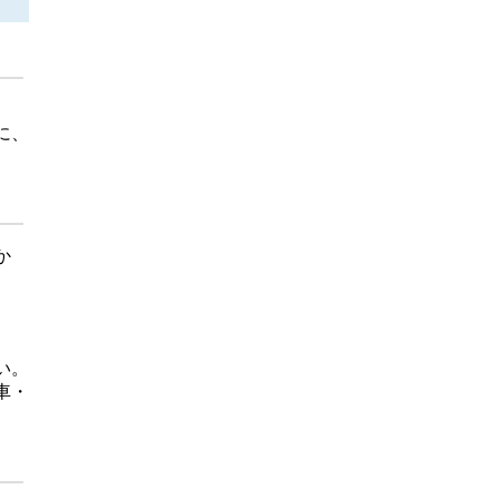
に、
か
い。
車・