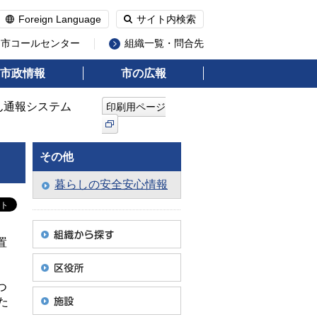
Foreign Language
サイト内検索
州市コールセンター
組織一覧・問合先
市政情報
市の広報
ん通報システム
印刷用ページ
その他
暮らしの安全安心情報
置
つ
た