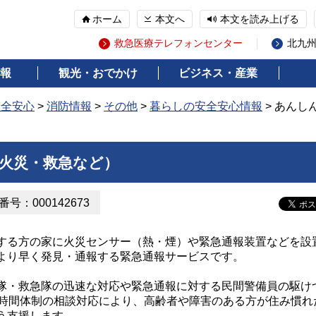
ホーム
本文へ
本文を読み上げる
救急医療テレフォンセンター
北九
報
観光・おでかけ
ビジネス・産業
安全安心
>
消防情報
>
その他
>
暮らしの安全安心情報
> あんし
火災・救急など）
号：000142673
る方の家に火災センサー（熱・煙）や緊急通報装置などを設
より早く発見・通報する緊急通報サービスです。
・救急隊の迅速な対応や緊急通報に対する民間警備員の駆け
4時間体制の相談対応により、高齢者や障害のある方が住み慣れ
う支援します。