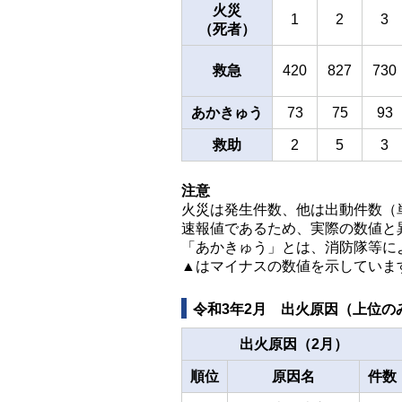
火災
1
2
3
（死者）
救急
420
827
730
あかきゅう
73
75
93
救助
2
5
3
注意
火災は発生件数、他は出動件数（
速報値であるため、実際の数値と
「あかきゅう」とは、消防隊等に
▲はマイナスの数値を示していま
令和3年2月 出火原因（上位の
出火原因（2月）
順位
原因名
件数