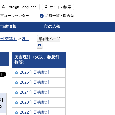
Foreign Language
サイト内検索
州市コールセンター
組織一覧・問合先
市政情報
市の広報
急件数等）
>
202
印刷用ページ
災害統計（火災、救急件
数等）
2026年災害統計
2025年災害統計
2024年災害統計
計
2023年災害統計
比
2022年災害統計