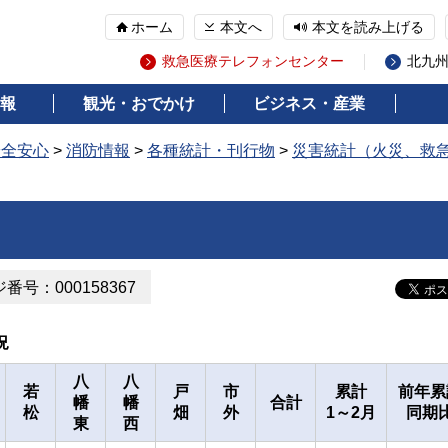
ホーム
本文へ
本文を読み上げる
救急医療テレフォンセンター
北九
報
観光・おでかけ
ビジネス・産業
安全安心
>
消防情報
>
各種統計・刊行物
>
災害統計（火災、救
番号：000158367
況
八
八
若
戸
市
累計
前年累
幡
幡
合計
松
畑
外
1～2月
同期
東
西