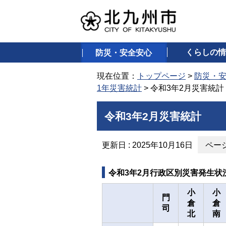
くらしの情
防災・安全安心
現在位置：
トップページ
>
防災・
1年災害統計
> 令和3年2月災害統計
令和3年2月災害統計
更新日 : 2025年10月16日
ページ
令和3年2月行政区別災害発生状
小
小
門
倉
倉
司
北
南