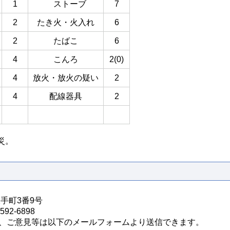
1
ストーブ
7
2
たき火・火入れ
6
2
たばこ
6
4
こんろ
2(0)
4
放火・放火の疑い
2
4
配線器具
2
災。
大手町3番9号
92-6898
、ご意見等は以下のメールフォームより送信できます。