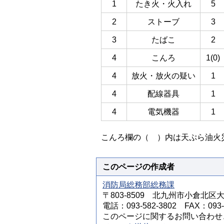
1
たき火・火入れ
5
2
ストーブ
3
3
たばこ
2
4
こんろ
1(0)
4
放火・放火の疑い
1
4
配線器具
1
4
電気機器
1
こんろ欄の（ ）内は天ぷら油火
このページの作成者
消防局総務部総務課
〒803-8509 北九州市小倉北区
電話：093-582-3802 FAX：093-5
このページに関するお問い合わせ