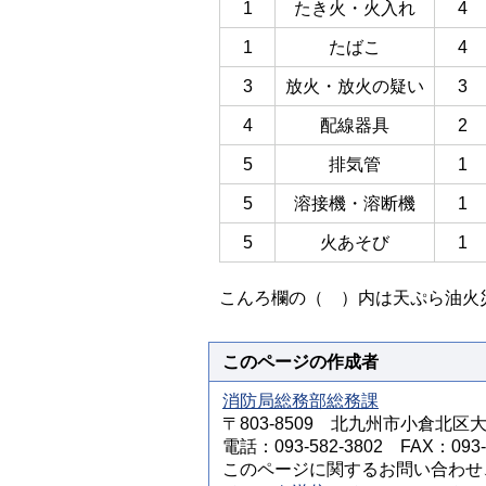
1
たき火・火入れ
4
1
たばこ
4
3
放火・放火の疑い
3
4
配線器具
2
5
排気管
1
5
溶接機・溶断機
1
5
火あそび
1
こんろ欄の（ ）内は天ぷら油火
このページの作成者
消防局総務部総務課
〒803-8509 北九州市小倉北区
電話：093-582-3802 FAX：093-5
このページに関するお問い合わせ