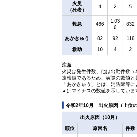
火災
4
2
5
（死者）
1,03
救急
466
832
6
あかきゅう
82
92
118
救助
10
4
2
注意
火災は発生件数、他は出動件数（
速報値であるため、実際の数値と
「あかきゅう」とは、消防隊等に
▲はマイナスの数値を示していま
令和2年10月 出火原因（上位
出火原因（10月）
順位
原因名
件数