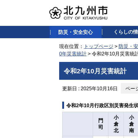
くらしの情
防災・安全安心
現在位置：
トップページ
>
防災・
0年災害統計
> 令和2年10月災害統
令和2年10月災害統計
更新日 : 2025年10月16日
ページ
令和2年10月行政区別災害発生
小
小
門
倉
倉
司
北
南