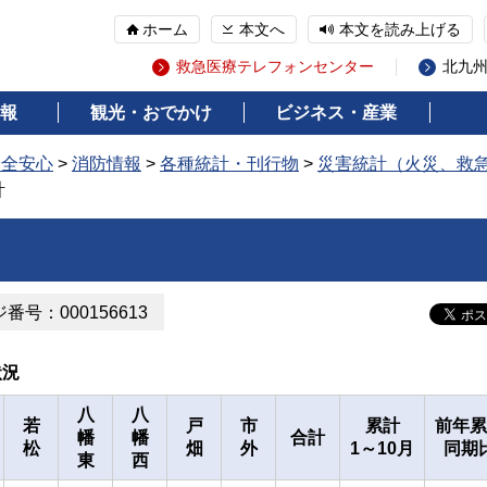
ホーム
本文へ
本文を読み上げる
救急医療テレフォンセンター
北九
報
観光・おでかけ
ビジネス・産業
安全安心
>
消防情報
>
各種統計・刊行物
>
災害統計（火災、救
計
番号：000156613
状況
八
八
若
戸
市
累計
前年累
幡
幡
合計
松
畑
外
1～10月
同期
東
西