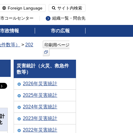
Foreign Language
サイト内検索
州市コールセンター
組織一覧・問合先
市政情報
市の広報
急件数等）
>
202
印刷用ページ
災害統計（火災、救急件
数等）
2026年災害統計
2025年災害統計
2024年災害統計
計
2023年災害統計
比
2022年災害統計