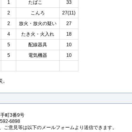
1
たばこ
33
2
こんろ
27(11)
2
放火・放火の疑い
27
4
たき火・火入れ
18
5
配線器具
10
5
電気機器
10
災。
大手町3番9号
92-6898
、ご意見等は以下のメールフォームより送信できます。