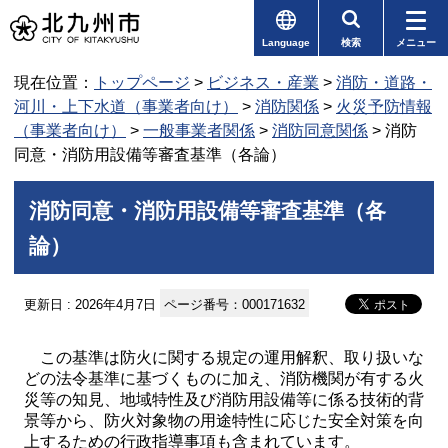
Language
検索
メニュー
現在位置：
トップページ
>
ビジネス・産業
>
消防・道路・
河川・上下水道（事業者向け）
>
消防関係
>
火災予防情報
（事業者向け）
>
一般事業者関係
>
消防同意関係
> 消防
同意・消防用設備等審査基準（各論）
消防同意・消防用設備等審査基準（各
論）
更新日 : 2026年4月7日
ページ番号：000171632
この基準は防火に関する規定の運用解釈、取り扱いな
どの法令基準に基づくものに加え、消防機関が有する火
災等の知見、地域特性及び消防用設備等に係る技術的背
景等から、防火対象物の用途特性に応じた安全対策を向
上するための行政指導事項も含まれています。