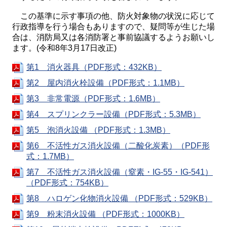
この基準に示す事項の他、防火対象物の状況に応じて
行政指導を行う場合もありますので、疑問等が生じた場
合は、消防局又は各消防署と事前協議するようお願いし
ます。(令和8年3月17日改正)
第1 消火器具（PDF形式：432KB）
第2 屋内消火栓設備（PDF形式：1.1MB）
第3 非常電源（PDF形式：1.6MB）
第4 スプリンクラー設備（PDF形式：5.3MB）
第5 泡消火設備 （PDF形式：1.3MB）
第6 不活性ガス消火設備（二酸化炭素）（PDF形
式：1.7MB）
第7 不活性ガス消火設備（窒素・IG-55・IG-541）
（PDF形式：754KB）
第8 ハロゲン化物消火設備 （PDF形式：529KB）
第9 粉末消火設備 （PDF形式：1000KB）