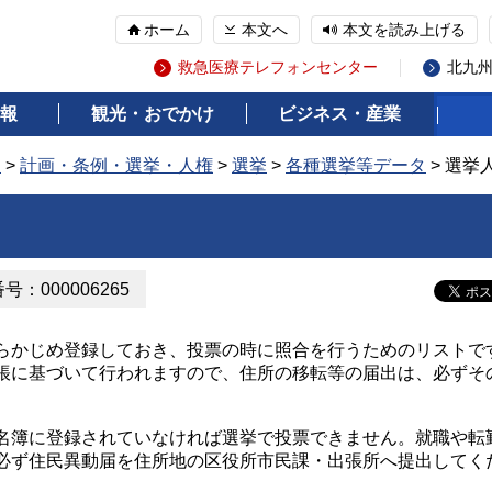
ホーム
本文へ
本文を読み上げる
救急医療テレフォンセンター
北九
報
観光・おでかけ
ビジネス・産業
報
>
計画・条例・選挙・人権
>
選挙
>
各種選挙等データ
> 選挙
：000006265
らかじめ登録しておき、投票の時に照合を行うためのリストで
帳に基づいて行われますので、住所の移転等の届出は、必ずそ
名簿に登録されていなければ選挙で投票できません。就職や転
必ず住民異動届を住所地の区役所市民課・出張所へ提出してく