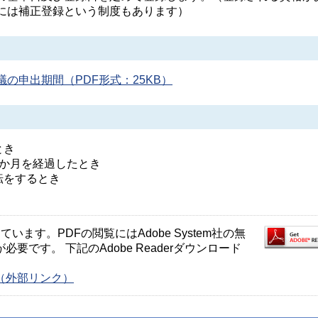
には補正登録という制度もあります）
の申出期間（PDF形式：25KB）
とき
4か月を経過したとき
転をするとき
ます。PDFの閲覧にはAdobe System社の無
が必要です。 下記のAdobe Readerダウンロード
ージ（外部リンク）