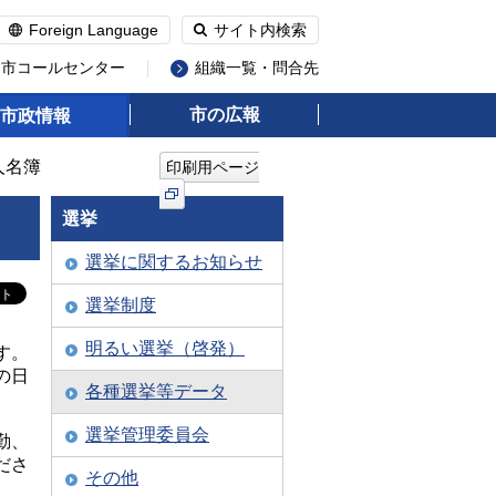
Foreign Language
サイト内検索
州市コールセンター
組織一覧・問合先
市の広報
市政情報
人名簿
印刷用ページ
選挙
選挙に関するお知らせ
選挙制度
明るい選挙（啓発）
す。
の日
各種選挙等データ
選挙管理委員会
勤、
ださ
その他