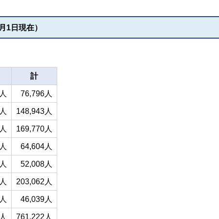
月1日現在）
計
9人
76,796人
5人
148,943人
0人
169,770人
9人
64,604人
5人
52,008人
7人
203,062人
0人
46,039人
5人
761,222人