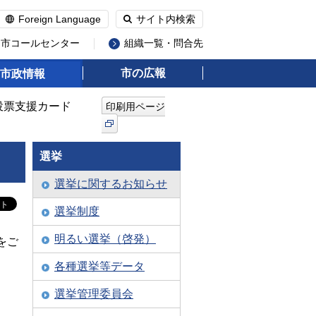
Foreign Language
サイト内検索
州市コールセンター
組織一覧・問合先
市の広報
市政情報
 投票支援カード
印刷用ページ
選挙
選挙に関するお知らせ
選挙制度
明るい選挙（啓発）
をご
各種選挙等データ
選挙管理委員会