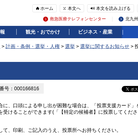
ホーム
本文へ
本文を読み上げる
救急医療テレフォンセンター
北九
報
観光・おでかけ
ビジネス・産業
報
>
計画・条例・選挙・人権
>
選挙
>
選挙に関するお知らせ
>
号：000166816
に、口頭による申し出が困難な場合は、「投票支援カード」
を受けることができます(「【特定の候補者】に投票してくださ
。
して、印刷、ご記入のうえ、投票所へお持ちください。