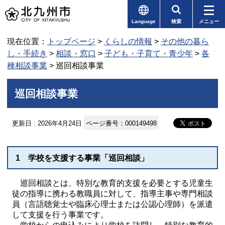
Language
検索
メニュー
現在位置：
トップページ
>
くらしの情報
>
その他の暮ら
し・手続き
>
相談・窓口
>
子ども・子育て・青少年
>
各
種相談事業
> 巡回相談事業
巡回相談事業
更新日 : 2026年4月24日
ページ番号：000149498
1 学校を支援する事業「巡回相談」
巡回相談とは、特別な教育的支援を必要とする児童生
徒の指導に携わる教職員に対して、指導主事や専門相談
員（言語聴覚士や臨床心理士または公認心理師）を派遣
して支援を行う事業です。