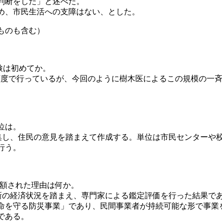
判断をした」と述べた。
め、市民生活への支障はない、とした。
ものも含む）
検は初めてか。
の頻度で行っているが、今回のように樹木医によるこの規模の一
位は。
集し、住民の意見を踏まえて作成する。単位は市民センターや
行う。
減額された理由は何か。
新の経済状況を踏まえ、専門家による鑑定評価を行った結果で
命を守る防災事業」であり、民間事業者が持続可能な形で事業
である。