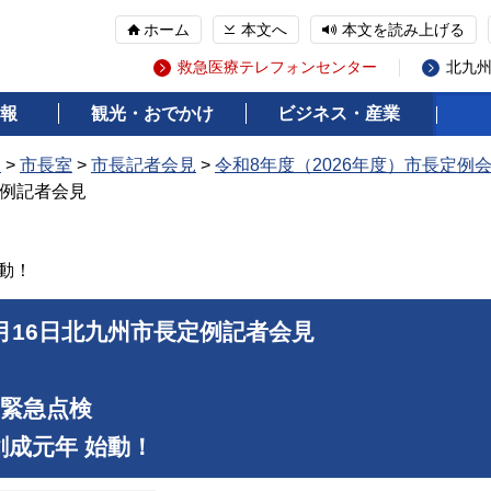
ホーム
本文へ
本文を読み上げる
救急医療テレフォンセンター
北九
報
観光・おでかけ
ビジネス・産業
報
>
市長室
>
市長記者会見
>
令和8年度（2026年度）市長定例
定例記者会見
動！
4月16日北九州市長定例記者会見
園緊急点検
成元年 始動！