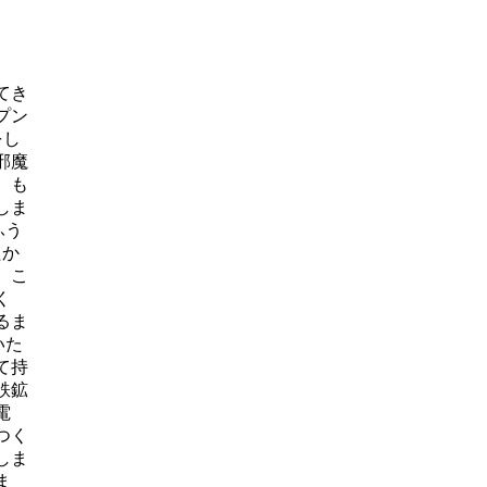
てき
プン
をし
邪魔
、も
しま
ふう
たか
。こ
く
るま
いた
て持
鉄鉱
電
つく
しま
ま