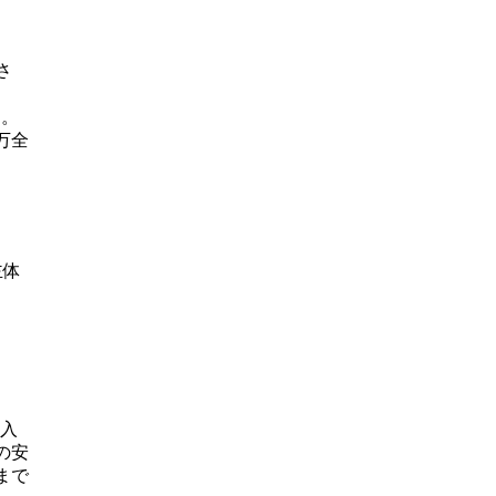
さ
る。
万全
。
主体
導入
の安
まで