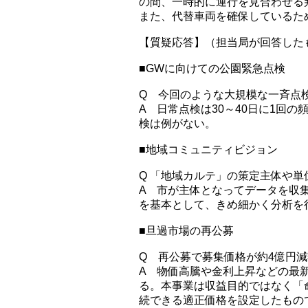
の間、一時的に運行を見合わせる
また、代替車両を確保しているた
【質疑応答】（担当局が回答した
■GWに向けての公園緊急点検
Q 今回のような大規模な一斉点
A 日常点検は30～40日に1回
検は例がない。
■地域コミュニティビジョン
Q 「地域カルテ」の策定主体や単
A 市が主体となってデータを収
を基本として、きめ細かく分析を
■旦過市場の再公募
Q 再公募で募集価格が約4億円
A 物価高騰や金利上昇などの最
る。本事業は収益目的ではなく「
続できる適正価格を設定したもの