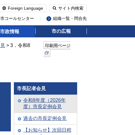
Foreign Language
サイト内検索
州市コールセンター
組織一覧・問合先
市の広報
市政情報
会見
> 3．令和8
印刷用ページ
市長記者会見
令和8年度（2026年
度）市長定例会見
過去の市長定例会見
【お知らせ】次回日程