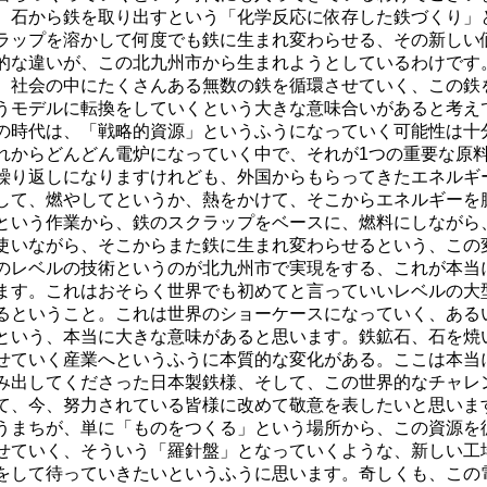
、石から鉄を取り出すという「化学反応に依存した鉄づくり」
ラップを溶かして何度でも鉄に生まれ変わらせる、その新しい
的な違いが、この北九州市から生まれようとしているわけです
、社会の中にたくさんある無数の鉄を循環させていく、この鉄
うモデルに転換をしていくという大きな意味合いがあると考え
の時代は、「戦略的資源」というふうになっていく可能性は十
れからどんどん電炉になっていく中で、それが1つの重要な原
繰り返しになりますけれども、外国からもらってきたエネルギ
して、燃やしてというか、熱をかけて、そこからエネルギーを
という作業から、鉄のスクラップをベースに、燃料にしながら
使いながら、そこからまた鉄に生まれ変わらせるという、この
のレベルの技術というのが北九州市で実現をする、これが本当
ます。これはおそらく世界でも初めてと言っていいレベルの大
るということ。これは世界のショーケースになっていく、ある
という、本当に大きな意味があると思います。鉄鉱石、石を焼
せていく産業へというふうに本質的な変化がある。ここは本当
み出してくださった日本製鉄様、そして、この世界的なチャレ
て、今、努力されている皆様に改めて敬意を表したいと思いま
うまちが、単に「ものをつくる」という場所から、この資源を
せていく、そういう「羅針盤」となっていくような、新しい工
をして待っていきたいというふうに思います。奇しくも、この