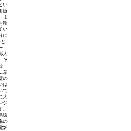
とい
価値
。ま
を輪
てい
分に
料と
ー
膨大
、そ
変
に意
型の
いは
いて
に大
ンジ
す。
循環
場の
電炉