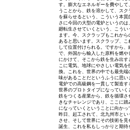
す。膨大なエネルギーを費やして
うことから、鉄を溶かして、スク
を蘇らせるという、こういう本質
さに今回の大型の電炉というのは
廻転生させていくという、こうい
ます。今、スクラップもこれから
あると思います。スクラップ、こ
して位置付けられる。ですから、
で、外国から輸入した原料を燃や
にかけて、そこから鉄を生み出す
こに電気、地球にやさしい電気を
換。これを、世界の中でも最先端
味があることだというふうに思い
電炉での高級鋼を一貫して製造す
世界のプロトタイプになっていく
鉄をつくる産業から、鉄を循環さ
きなチャレンジであり、ここに踏
になっていくということに向かっ
昨日、起工されて、北九州市とい
させ、そして世界にその技術を見
誕生、これを私もしっかりと期待