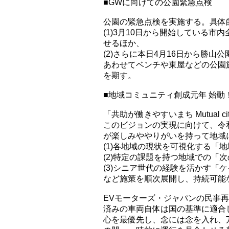
■GWに向けての公園緊急点検
公園の緊急点検を実施する。具体
(1)3月10日から開始している市
せるほか、
(2)さらに本日4月16日から勝
あわせてベンチや東屋などの公園
を期す。
■地域コミュニティ創成元年 始動
「共助が働きやすいまち Mutua
このビジョンの実現に向けて、令
が楽しみややりがいを持って地域
(1)各地域の現状を可視化する「
(2)特定の課題を持つ地域での「
(3)シニア世代の経験を活かす「
など施策を順次展開し、持続可能
EVモーターズ・ジャパンの民事
済みの車両自体は国の基準に適合
心を最優先し、念には念を入れ、