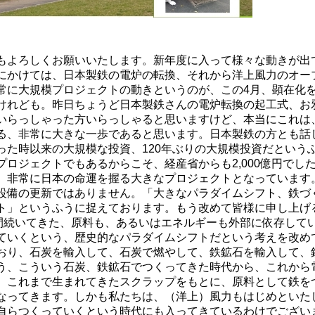
もよろしくお願いいたします。新年度に入って様々な動きが出
にかけては、日本製鉄の電炉の転換、それから洋上風力のオー
常に大規模プロジェクトの動きというのが、この4月、顕在化
けれども。昨日ちょうど日本製鉄さんの電炉転換の起工式、お
いらっしゃった方いらっしゃると思いますけど、本当にこれは
る、非常に大きな一歩であると思います。日本製鉄の方とも話
った時以来の大規模な投資、120年ぶりの大規模投資だという
ロジェクトでもあるからこそ、経産省からも2,000億円でし
、非常に日本の命運を握る大きなプロジェクトとなっています
設備の更新ではありません。「大きなパラダイムシフト、鉄づ
ト」というふうに捉えております。もう改めて皆様に申し上げ
年間続いてきた、原料も、あるいはエネルギーも外部に依存して
ていくという、歴史的なパラダイムシフトだという考えを改め
おり、石炭を輸入して、石炭で燃やして、鉄鉱石を輸入して、
う、こういう石炭、鉄鉱石でつくってきた時代から、これから
、これまで生まれてきたスクラップをもとに、原料として鉄を
なってきます。しかも私たちは、（洋上）風力もはじめといた
自らつくっていくという時代にも入ってきているわけでござい