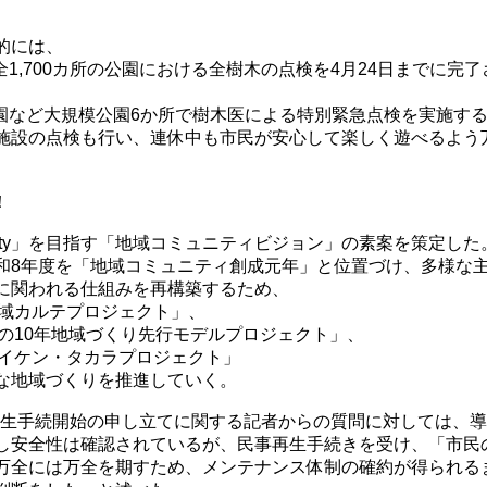
的には、
内全1,700カ所の公園における全樹木の点検を4月24日までに完了
山公園など大規模公園6か所で樹木医による特別緊急点検を実施す
施設の点検も行い、連休中も市民が安心して楽しく遊べるよう
！
l city」を目指す「地域コミュニティビジョン」の素案を策定した
和8年度を「地域コミュニティ創成元年」と位置づけ、多様な
に関われる仕組みを再構築するため、
地域カルテプロジェクト」、
次の10年地域づくり先行モデルプロジェクト」、
ケイケン・タカラプロジェクト」
な地域づくりを推進していく。
再生手続開始の申し立てに関する記者からの質問に対しては、
し安全性は確認されているが、民事再生手続きを受け、「市民
万全には万全を期すため、メンテナンス体制の確約が得られる