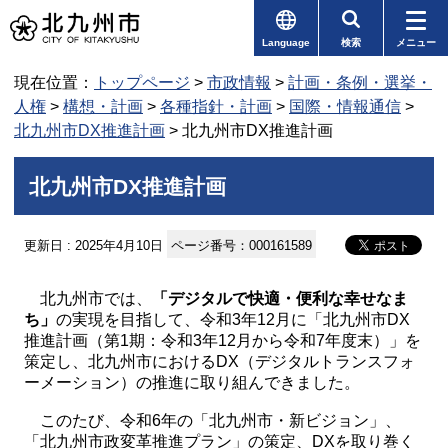
Language
検索
メニュー
現在位置：
トップページ
>
市政情報
>
計画・条例・選挙・
人権
>
構想・計画
>
各種指針・計画
>
国際・情報通信
>
北九州市DX推進計画
> 北九州市DX推進計画
北九州市DX推進計画
更新日 : 2025年4月10日
ページ番号：000161589
北九州市では、
「デジタルで快適・便利な幸せなま
ち」
の実現を目指して、令和3年12月に「北九州市DX
推進計画（第1期：令和3年12月から令和7年度末）」を
策定し、北九州市におけるDX（デジタルトランスフォ
ーメーション）の推進に取り組んできました。
このたび、令和6年の「北九州市・新ビジョン」、
「北九州市政変革推進プラン」の策定、DXを取り巻く