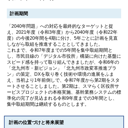
計画期間
「2040年問題」への対応を最終的なターゲットと捉
え、2021年度（令和3年度）から2040年度（令和22年
度）の今後20年間を4期に分け、5年ごとに計画を見直
しながら取組を推進することとしてきました。
これまで、令和7年度までの5年間を集中取組期間と
し、市民目線の「デジタル市役所」構築に向けた基盤に
スピード感を持って取り組んできましたが、令和6年の
「北九州市・新ビジョン」「北九州市政変革推進プラ
ン」の策定、DXを取り巻く技術や環境の進展をふま
え、当初より1年前倒しで、令和7年度から第2期をスタ
ートさせることしました。第2期は、スマらく区役所サ
ービスプロジェクトの本格実施、基幹業務システムの標
準化の完了が見込まれる令和9年度までの3年間とし、
集中取組期間は継続するものとします。
計画の位置づけと将来展望