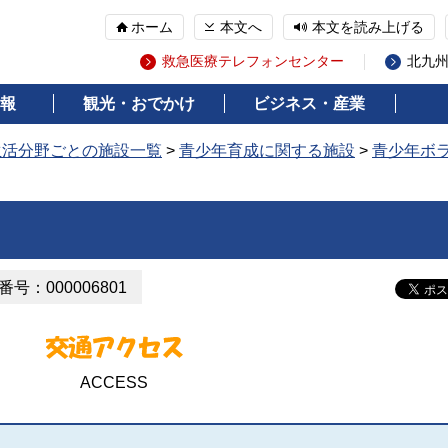
ホーム
本文へ
本文を読み上げる
救急医療テレフォンセンター
北九
報
観光・おでかけ
ビジネス・産業
生活分野ごとの施設一覧
>
青少年育成に関する施設
>
青少年ボ
号：000006801
ACCESS