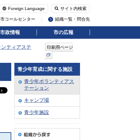
Foreign Language
サイト内検索
州市コールセンター
組織一覧・問合先
市政情報
市の広報
ランティアステ
印刷用ページ
青少年育成に関する施設
青少年ボランティアス
テーション
キャンプ場
青少年施設