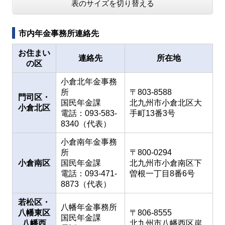
表のサイズを切り替える
市内年金事務所連絡先
お住まい
連絡先
所在地
の区
小倉北年金事務
所
〒803-8588
門司区・
国民年金課
北九州市小倉北区大
小倉北区
電話：093-583-
手町13番3号
8340（代表）
小倉南年金事務
所
〒800-0294
小倉南区
国民年金課
北九州市小倉南区下
電話：093-471-
曽根一丁目8番6号
8873（代表）
若松区・
八幡年金事務所
八幡東区
〒806-8555
国民年金課
八幡西
北九州市八幡西区岸