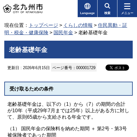
Language
検索
メニュー
現在位置：
トップページ
>
くらしの情報
>
住民異動・証
明・税金・健康保険
>
国民年金
> 老齢基礎年金
老齢基礎年金
更新日 : 2026年6月15日
ページ番号：000001729
受け取るための条件
老齢基礎年金は、以下の（1）から（7）の期間の合計
が10年（平成29年7月までは25年）以上がある方に対し
て、原則65歳から支給される年金です。
（1） 国民年金の保険料を納めた期間 ＋ 第2号・第3号
被保険者であった期間