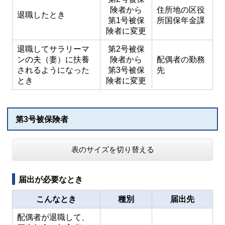
険者から
住所地の区役
退職したとき
第1号被保
所国保年金課
険者に変更
退職してサラリーマ
第2号被保
ンの夫（妻）に扶養
険者から
配偶者の勤務
されるようになった
第3号被保
先
とき
険者に変更
第3号被保険者
表のサイズを切り替える
届出が必要なとき
こんなとき
種別
届出先
配偶者が退職して、