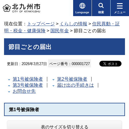
Language
検索
メニュー
現在位置：
トップページ
>
くらしの情報
>
住民異動・証
明・税金・健康保険
>
国民年金
> 節目ごとの届出
節目ごとの届出
更新日 : 2026年3月27日
ページ番号：000001727
第1号被保険者
第2号被保険者
第3号被保険者
届け出の手続きは
お問合せ先
第1号被保険者
表のサイズを切り替える