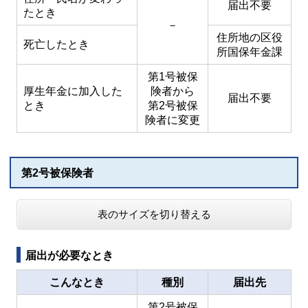
届出不要
たとき
－
住所地の区役
死亡したとき
所国保年金課
第1号
被保
厚生年金に加入した
険者
から
届出不要
とき
第2号
被保
険者
に変更
第2号被保険者
表のサイズを切り替える
届出が必要なとき
こんなとき
種別
届出先
第2号被保