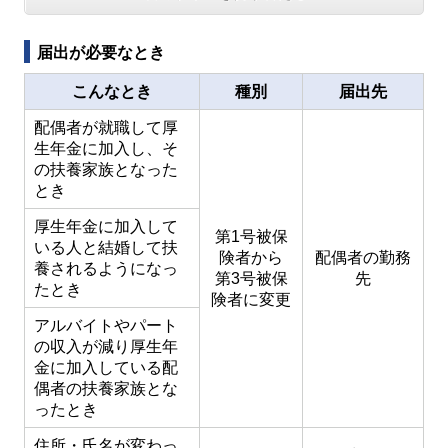
届出が必要なとき
こんなとき
種別
届出先
配偶者が就職して厚
生年金に加入し、そ
の扶養家族となった
とき
厚生年金に加入して
第1号被保
いる人と結婚して扶
険者から
配偶者の勤務
養されるようになっ
第3号
被保
先
たとき
険者
に変更
アルバイトやパート
の収入が減り厚生年
金に加入している配
偶者の扶養家族とな
ったとき
住所・氏名が変わっ