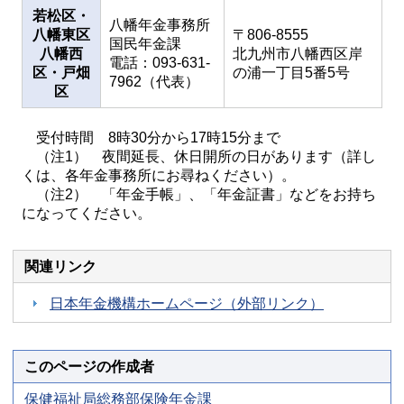
若松区・
八幡年金事務所
八幡東区
〒806-8555
国民年金課
八幡西
北九州市八幡西区岸
電話：093-631-
区・戸畑
の浦一丁目5番5号
7962（代表）
区
受付時間 8時30分から17時15分まで
（注1） 夜間延長、休日開所の日があります（詳し
くは、各年金事務所にお尋ねください）。
（注2） 「年金手帳」、「年金証書」などをお持ち
になってください。
関連リンク
日本年金機構ホームページ（外部リンク）
このページの作成者
保健福祉局総務部保険年金課