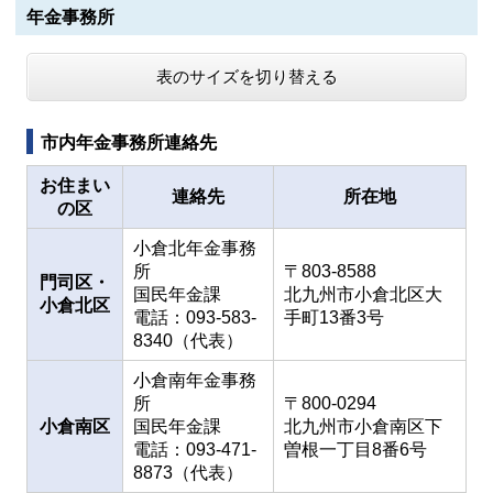
年金事務所
表のサイズを切り替える
市内年金事務所連絡先
お住まい
連絡先
所在地
の区
小倉北年金事務
所
〒803-8588
門司区・
国民年金課
北九州市小倉北区大
小倉北区
電話：093-583-
手町13番3号
8340（代表）
小倉南年金事務
所
〒800-0294
小倉南区
国民年金課
北九州市小倉南区下
電話：093-471-
曽根一丁目8番6号
8873（代表）