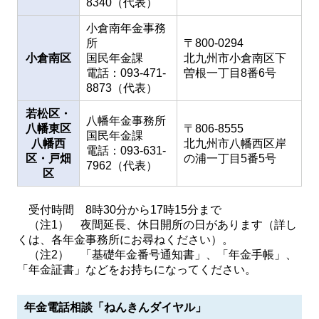
8340（代表）
小倉南年金事務
所
〒800-0294
小倉南区
国民年金課
北九州市小倉南区下
電話：093-471-
曽根一丁目8番6号
8873（代表）
若松区・
八幡年金事務所
八幡東区
〒806-8555
国民年金課
八幡西
北九州市八幡西区岸
電話：093-631-
区・戸畑
の浦一丁目5番5号
7962（代表）
区
受付時間 8時30分から17時15分まで
（注1） 夜間延長、休日開所の日があります（詳し
くは、各年金事務所にお尋ねください）。
（注2） 「基礎年金番号通知書」、「年金手帳」、
「年金証書」などをお持ちになってください。
年金電話相談「ねんきんダイヤル」