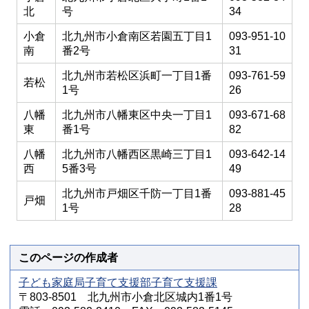
北
号
34
小倉
北九州市小倉南区若園五丁目1
093-951-10
南
番2号
31
北九州市若松区浜町一丁目1番
093-761-59
若松
1号
26
八幡
北九州市八幡東区中央一丁目1
093-671-68
東
番1号
82
八幡
北九州市八幡西区黒崎三丁目1
093-642-14
西
5番3号
49
北九州市戸畑区千防一丁目1番
093-881-45
戸畑
1号
28
このページの作成者
子ども家庭局子育て支援部子育て支援課
〒803-8501 北九州市小倉北区城内1番1号