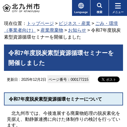
Language
検索
メニュー
現在位置：
トップページ
>
ビジネス・産業
>
ごみ・環境
（事業者向け）
>
産業廃棄物
>
お知らせ
> 令和7年度脱炭
素型資源循環セミナーを開催しました
令和7年度脱炭素型資源循環セミナーを
開催しました
更新日 : 2025年12月2日
ページ番号：000177215
令和7年度脱炭素型資源循環セミナーについて
北九州市では、今後進展する廃棄物処理の脱炭素化を
見据え、動静脈連携に向けた体制作りの検討を行ってい
ます。