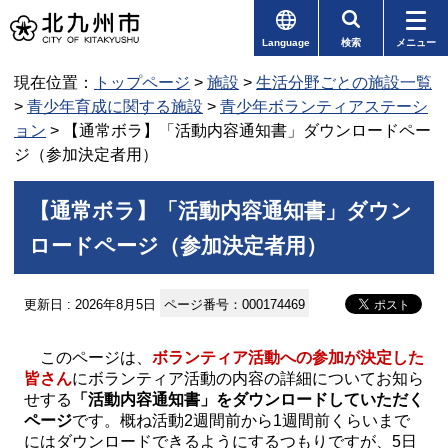
Language
検索
メニュー
現在位置：
トップページ
>
施設
>
生活分野ごとの施設一覧
>
青少年育成に関する施設
>
青少年ボランティアステーシ
ョン
> 【通常ボラ】「活動内容通知書」ダウンロードペー
ジ（参加決定者用）
【通常ボラ】「活動内容通知書」ダウン
ロードページ（参加決定者用）
更新日 : 2026年8月5日
ページ番号：000174469
このページは、
ボランティア活動への参加が決定した
皆さん
にボランティア活動の内容の詳細についてお知ら
せする
「活動内容通知書」をダウンロードしていただく
ページ
です。概ね活動2週間前から1週間前くらいまで
にはダウンロードできるようにするつもりですが、5日