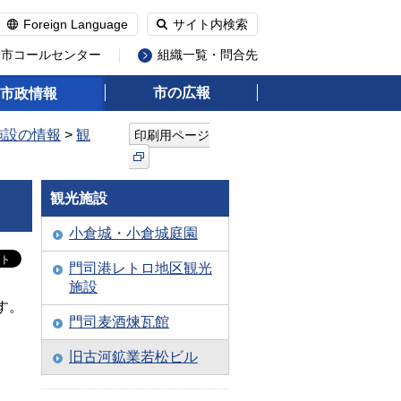
Foreign Language
サイト内検索
州市コールセンター
組織一覧・問合先
市の広報
市政情報
施設の情報
>
観
印刷用ページ
観光施設
小倉城・小倉城庭園
門司港レトロ地区観光
施設
す。
門司麦酒煉瓦館
旧古河鉱業若松ビル