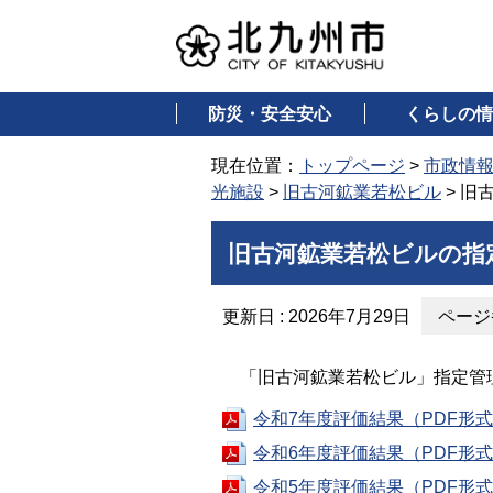
防災・安全安心
くらしの情
現在位置：
トップページ
>
市政情
光施設
>
旧古河鉱業若松ビル
> 旧
旧古河鉱業若松ビルの指
更新日 : 2026年7月29日
ページ番
「旧古河鉱業若松ビル」指定管理
令和7年度評価結果（PDF形式：
令和6年度評価結果（PDF形式：
令和5年度評価結果（PDF形式：