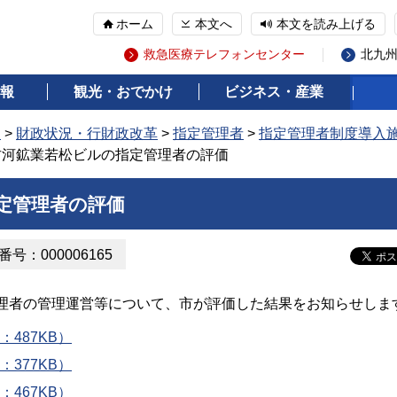
ホーム
本文へ
本文を読み上げる
救急医療テレフォンセンター
北九
報
観光・おでかけ
ビジネス・産業
報
>
財政状況・行財政改革
>
指定管理者
>
指定管理者制度導入
古河鉱業若松ビルの指定管理者の評価
定管理者の評価
号：000006165
者の管理運営等について、市が評価した結果をお知らせしま
487KB）
377KB）
467KB）