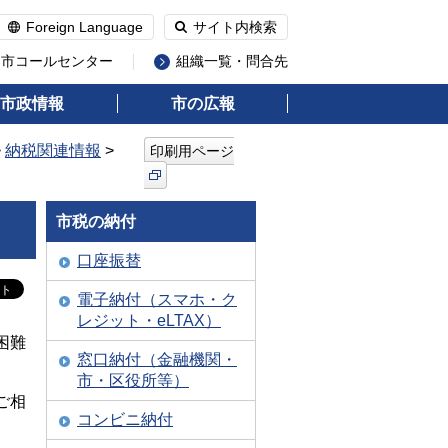
Foreign Language
サイト内検索
州市コールセンター
組織一覧・問合先
市政情報
市の広報
>
納税関連情報
>
印刷用ページ
市税の納付
口座振替
電子納付（スマホ・ク
レジット・eLTAX）
困難
窓口納付（金融機関・
市・区役所等）
ご相
コンビニ納付