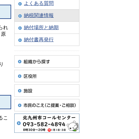
よくある質問
納税関連情報
られ
納付場所と納期
、原
納付書再発行
り
るこ