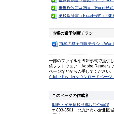
抵当権設定承諾書（Excel形式
納税保証書（Excel形式：23K
市税の猶予制度チラシ
市税の猶予制度チラシ（Word
一部のファイルをPDF形式で提供してい
償ソフトウェア「Adobe Reader」
ページなどから入手してください。
Adobe Readerダウンロードペ
このページの作成者
財政・変革局税務部収税企画課
〒803-8501 北九州市小倉北区