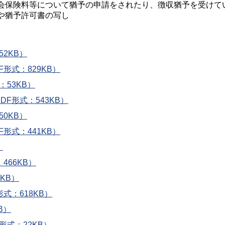
会保険料等について猶予の申請をされたり、徴収猶予を受けて
や猶予許可書の写し
52KB）
形式：829KB）
：53KB）
F形式：543KB）
50KB）
形式：441KB）
）
466KB）
KB）
式：618KB）
B）
形式：22KB）