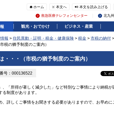
ホーム
本文へ
本文を読み上げる
救急医療テレフォンセンター
北九
観光・おでかけ
ビジネス・産業
報
の情報
>
住民異動・証明・税金・健康保険
>
税金
>
市税の納付
市税の猶予制度のご案内）
は・・・（市税の猶予制度のご案内）
号：000136522
、「所得が著しく減少した」など特別なご事情により納税が
する制度があります。
、詳しくご事情をお聞きする必要がありますので、お早めに