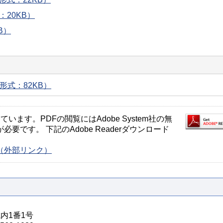
：20KB）
B）
形式：82KB）
ます。PDFの閲覧にはAdobe System社の無
が必要です。 下記のAdobe Readerダウンロード
ージ（外部リンク）
城内1番1号