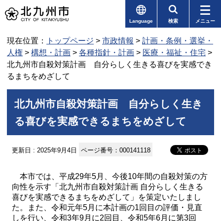
Language
検索
メニュー
現在位置：
トップページ
>
市政情報
>
計画・条例・選挙・
人権
>
構想・計画
>
各種指針・計画
>
医療・福祉・住宅
>
北九州市自殺対策計画 自分らしく生きる喜びを実感でき
るまちをめざして
北九州市自殺対策計画 自分らしく生き
る喜びを実感できるまちをめざして
更新日 : 2025年9月4日
ページ番号：000141118
本市では、平成29年5月、今後10年間の自殺対策の方
向性を示す「北九州市自殺対策計画 自分らしく生きる
喜びを実感できるまちをめざして」を策定いたしまし
た。また、令和元年5月に本計画の1回目の評価・見直
しを行い、令和3年9月に2回目、令和5年6月に第3回