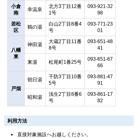
小倉
北方3丁目12番
093-921-32
幸温泉
南
1号
98
若松
白山2丁目8番4
093-771-23
鶴の湯
区
号
01
大蔵2丁目11番
093-651-48
神田湯
8号
41
八幡
東
093-651-67
東湯
松尾町1番25号
66
千防3丁目10番
093-881-47
朝日湯
5号
91
戸畑
浅生2丁目8番6
093-861-17
昭和湯
号
82
利用方法
直接対象施設へお越しください。