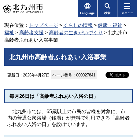
Language
検索
メニュー
現在位置：
トップページ
>
くらしの情報
>
健康・福祉
>
福祉
>
高齢者支援
>
高齢者の生きがいづくり
> 北九州市
高齢者ふれあい入浴事業
北九州市高齢者ふれあい入浴事業
更新日 : 2026年4月27日
ページ番号：000027841
毎月26日は「高齢者ふれあい入浴の日」
北九州市では、65歳以上の市民の皆様を対象に、市
内の普通公衆浴場（銭湯）が無料で利用できる「高齢者
ふれあい入浴の日」を設けています。