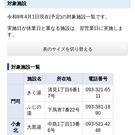
対象施設
令和8年4月1日現在(予定)の対象施設一覧です。
実施日が休業日と重なる施設は、翌営業日に実施しま
す。
表のサイズを切り替える
対象施設一覧
施設名
所在地
電話番号
清見1丁目6番1
093-321-65
きく湯
7号
11
門司
ふじの
093-381-18
下馬寄7番22号
湯
90
小倉
中島1丁目13番
093-521-42
大黒湯
北
6号
48