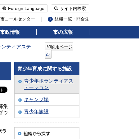
Foreign Language
サイト内検索
州市コールセンター
組織一覧・問合先
市政情報
市の広報
ランティアステ
印刷用ページ
青少年育成に関する施設
青少年ボランティアス
テーション
キャンプ場
募集
青少年施設
ダウ
ボラ