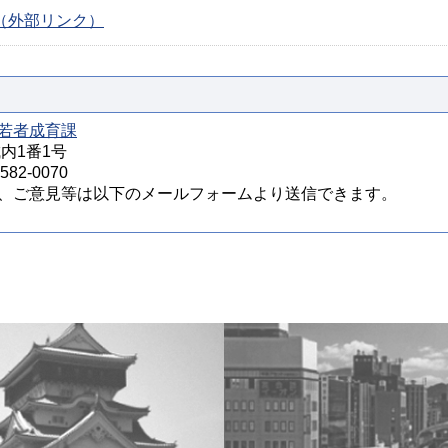
ージ（外部リンク）
若者成育課
城内1番1号
82-0070
、ご意見等は以下のメールフォームより送信できます。