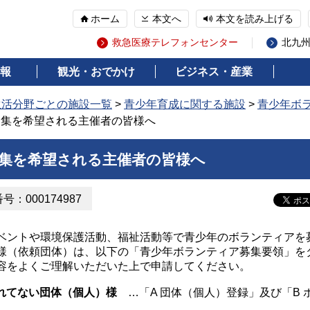
ホーム
本文へ
本文を読み上げる
救急医療テレフォンセンター
北九
報
観光・おでかけ
ビジネス・産業
生活分野ごとの施設一覧
>
青少年育成に関する施設
>
青少年ボ
募集を希望される主催者の皆様へ
集を希望される主催者の皆様へ
：000174987
ントや環境保護活動、福祉活動等で青少年のボランティアを
様（依頼団体）は、以下の「青少年ボランティア募集要領」を
容をよくご理解いただいた上で申請してください。
をされてない団体（個人）様
…「A 団体（個人）登録」及び「B 