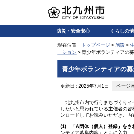
防災・安全安心
くらしの情
現在位置：
トップページ
>
施設
>
ーション
> 青少年ボランティアの
青少年ボランティアの募
更新日 : 2025年7月1日
ページ番号
北九州市内で行うまちづくりイベ
したいと思われている主催者の皆
ンロードしてお読みいただき、内
(1) 「A団体（個人）登録」
ンティア募集内容」ともに入力