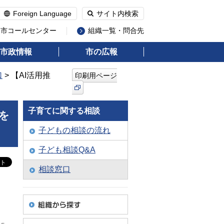
Foreign Language
サイト内検索
州市コールセンター
組織一覧・問合先
市政情報
市の広報
口
> 【AI活用推
印刷用ページ
子育てに関する相談
を
子どもの相談の流れ
子ども相談Q&A
相談窓口