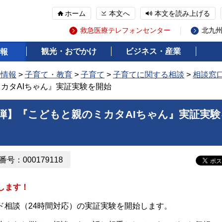
ホーム
本文へ
本文を読み上げる
救急医療テレフォンセンター
北九
観光・おでかけ
ビジネス・産業
報
の情報
>
子育て・教育
>
子育て
>
子育てに関する相談
>
相談窓
カタAIちゃん』実証実験を開始
0弾】『こどもと親のミカタAIちゃん』実証実験
号：000179118
します！
ド相談（24時間対応）の実証実験を開始します。