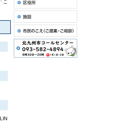
「こ
IN