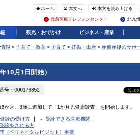
ホーム
本文へ
本文を読み上げる
救急医療テレフォンセンター
北九
観光・おでかけ
ビジネス・産業
報
の情報
>
子育て・教育
>
子育て
>
妊娠・出産
>
産前産後のサポ
年10月1日開始）
号：000176852
歳6か月、3歳に追加して「1か月児健康診査」を開始します。
健診の受け方
受診できる医療機関
受診をされる方
問（ペリネイタルビジット）事業