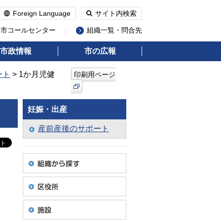
Foreign Language
サイト内検索
州市コールセンター
組織一覧・問合先
市政情報
市の広報
ート
> 1か月児健
印刷用ページ
妊娠・出産
産前産後のサポート