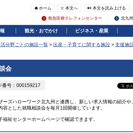
ホーム
本文へ
本文を読み上げる
救急医療テレフォンセンター
北九
報
観光・おでかけ
ビジネス・産業
生活分野ごとの施設一覧
>
出産・子育てに関する施設
>
支援施
談会
番号：000159217
ザーズハローワーク北九州と連携し、新しい求人情報の紹介や
内容とした就職相談会を毎月1回開催しています。
子福祉センターホームページで確認できます。