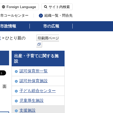
Foreign Language
サイト内検索
州市コールセンター
組織一覧・問合先
市政情報
市の広報
設
> ひとり親の
印刷用ページ
出産・子育てに関する施
設
認可保育所一覧
認可外保育施設
、面
子ども総合センター
児童厚生施設
支援施設