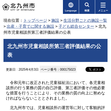
Language
検索
メニュー
現在位置：
トップページ
>
施設
>
生活分野ごとの施設一覧
>
出産・子育てに関する施設
>
子ども総合センター
> 北九
州市児童相談所第三者評価結果の公表
北九州市児童相談所第三者評価結果の公
表
更新日 : 2025年4月3日
ページ番号：000175023
令和元年に改正された児童福祉法において、各児童相
談所の行う業務の質の自己評価、第三者評価その他必要
な措置を行うことにより、その業務の質の向上に努めな
ければならないこととされました。
北九州市では、児童相談所の運営等に対して客観的評