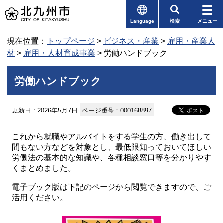
Language
検索
メニュー
現在位置：
トップページ
>
ビジネス・産業
>
雇用・産業人
材
>
雇用・人材育成事業
> 労働ハンドブック
労働ハンドブック
更新日 : 2026年5月7日
ページ番号：000168897
これから就職やアルバイトをする学生の方、働き出して
間もない方などを対象とし、最低限知っておいてほしい
労働法の基本的な知識や、各種相談窓口等を分かりやす
くまとめました。
電子ブック版は下記のページから閲覧できますので、ご
活用ください。