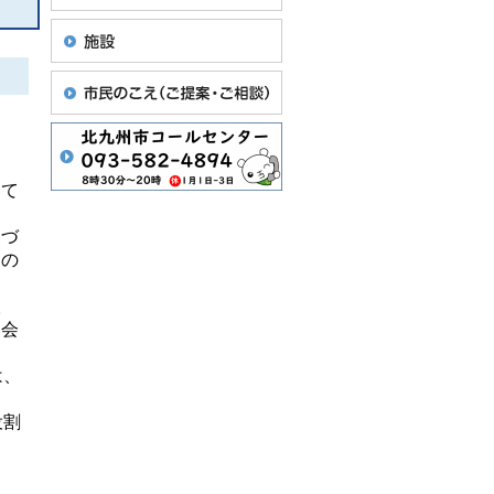
して
裏づ
州の
取
い会
は、
役割