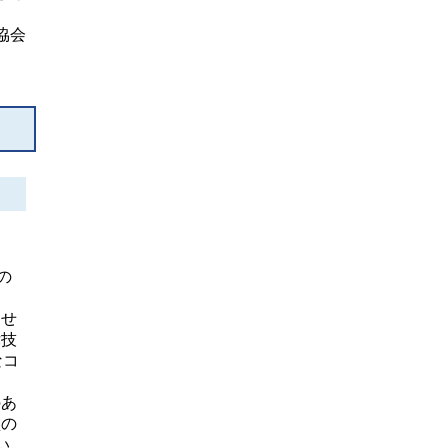
協会
の
わせ
律技
なコ
のあ
盤の
い