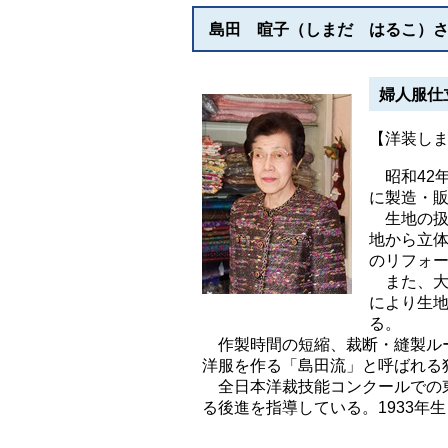
島田 暄子（しまだ はるこ）
婦人服仕
【洋装し
昭和42
に製造・
生地の扱
地から立
のリフォ
また、大
により生
る。
作製時間の短縮、裁断・縫製ルー
洋服を作る「島田流」と呼ばれる
全日本洋裁技能コンクールでの東
る後進を指導している。1933年