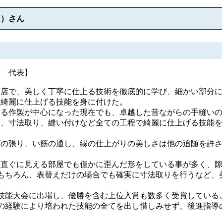
ち）さん
店 代表】
店で、美しく丁寧に仕上る技術を徹底的に学び、細かい部分
ず綺麗に仕上げる技能を身に付けた。
る作製が中心になった現在でも、卓越した昔ながらの手縫い
し、寸法取り、縫い付けなど全ての工程で綺麗に仕上げる技能
。
の張り、い筋の通し、縁の仕上がりの美しさは他の追随を許
直ぐに見える部屋でも僅かに歪んだ形をしている事が多く、
もちろん、表替えだけの場合でも確実に寸法取りを行うなど、
能大会に出場し、優勝を含む上位入賞も数多く受賞している
経験により培われた技能の全てを出し惜しみせず、後進指導