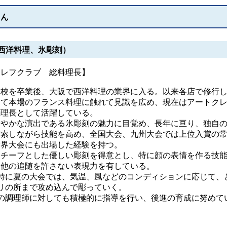
さん
西洋料理、氷彫刻）
クレフクラブ 総料理長】
校を卒業後、大阪で西洋料理の業界に入る。以来各店で修行
して本場のフランス料理に触れて見識を広め、現在はアートク
料理長として活躍している。
やかな演出である氷彫刻の魅力に目覚め、長年に亘り、独自
模索しながら技能を高め、全国大会、九州大会では上位入賞の
世界大会にも出場した経験を持つ。
チーフとした優しい彫刻を得意とし、特に顔の表情を作る技
、他の追随を許さない表現力を有している。
に夏の大会では、気温、風などのコンディションに応じて、
リの所まで攻め込んで彫っていく。
調理師に対しても積極的に指導を行い、後進の育成に努めて