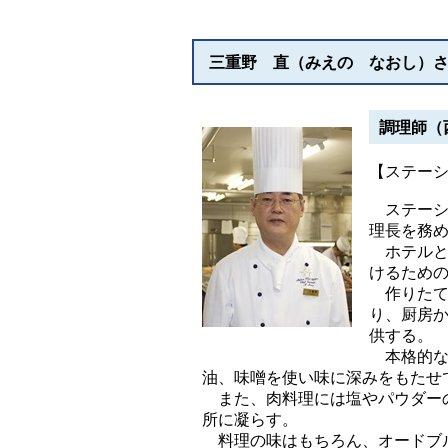
三重野 直（みえの なおし）
調理師（
【ステー
ステーシ
理長を務
ホテルと
けるため
作りたて
り、厨房
供する。
本格的な
油、味噌を使い味に深みをもたせ
また、肉料理には塩やパウダーの
所に凝らす。
料理の味はもちろん、オードブル