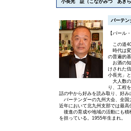
小長光 証（こながみつ あき
バーテン
【バール
この道4
時代は変
の普遍的
お酒の知
けされた
小長光」
大人数の
り、工程
話の中から好みを読み取り、好み
バーテンダーの九州大会、全国大
近年において北九州支部では最高
後進の育成や地域の活動にも積極
を担っている。1955年生まれ。