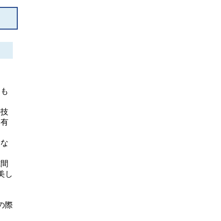
にも
の技
を有
さな
隙間
美し
。
の際