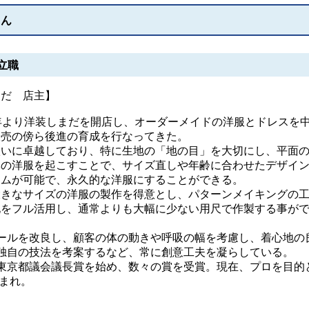
さん
立職
まだ 店主】
年より洋装しまだを開店し、オーダーメイドの洋服とドレスを
販売の傍ら後進の育成を行なってきた。
いに卓越しており、特に生地の「地の目」を大切にし、平面
体の洋服を起こすことで、サイズ直しや年齢に合わせたデザイ
ームが可能で、永久的な洋服にすることができる。
きなサイズの洋服の製作を得意とし、パターンメイキングの
地をフル活用し、通常よりも大幅に少ない用尺で作製する事が
ルを改良し、顧客の体の動きや呼吸の幅を考慮し、着心地の
独自の技法を考案するなど、常に創意工夫を凝らしている。
京都議会議長賞を始め、数々の賞を受賞。現在、プロを目的
生まれ。