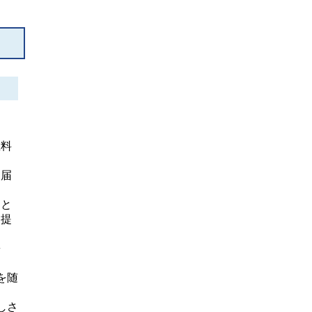
総料
を届
をと
け提
醤
を随
しさ