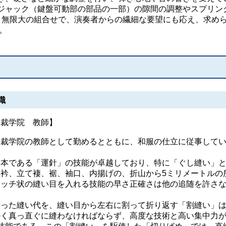
ジャック（鍵盤可動部の部品の一部）の隙間の調整やスプリン
、無限大の組合せで、演奏者からの繊細な要望にも応え、求め
。
職
和裁学院 教師】
裁学院の教師として勤めるとともに、和服の仕立に従事して
本である「運針」の技能が卓越しており、特に「ぐし縫い」
衿、立て褄、裾、袖口、内揚げの、折山から5ミリメートルの
テッチ状の縫い目を入れる技能の早さ正確さは他の追随を許さ
った縫い代を、縫い目から左右に割って折り返す「割縫い」
かく真っ直ぐに縫わなければならず、高度な技術と高い集中力