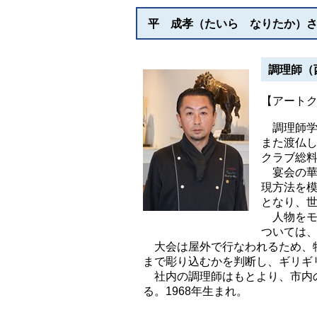
平 成孝（たいら なりたか）
調理師（
【アート
調理師学
また渡仏
クラブ総
宴会の華
現方法を
となり、
人物をモ
ついては
大会は屋外で行なわれるため、特
まで彫り込むかを判断し、ギリギ
社内の調理師はもとより、市内の
る。1968年生まれ。