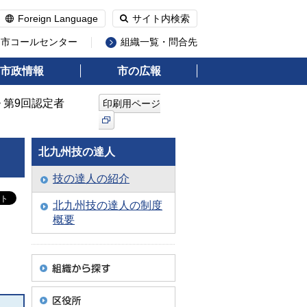
Foreign Language
サイト内検索
州市コールセンター
組織一覧・問合先
市政情報
市の広報
> 第9回認定者
印刷用ページ
北九州技の達人
技の達人の紹介
北九州技の達人の制度
概要