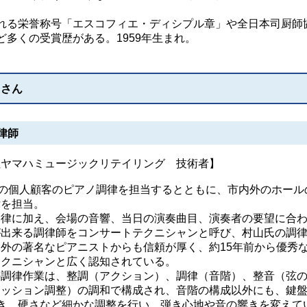
る栄誉称号「エスコフィエ・ディシプル章」や全日本司厨師
多くの受賞歴がある。1959年生まれ。
）さん
律師
社ヤマハミュージックリテイリング 技術者】
件の個人顧客のピアノ調律を担当するとともに、市内外のホール
律を担当。
律に加え、会場の音響、当日の演奏曲目、演奏者の要望に合
が出来る調律師をコンサートテクニシャンと呼び、村山氏の調
外の著名なピアニストからも信頼が厚く、約15年前から優秀
テクニシャンと広く認知されている。
調律作業は、整調（アクション）、調律（音階）、整音（弦
クッション調整）の調和で構成され、音階の構成以外にも、鍵
き、硬さなど細かな調整を行い、弾き心地や音の響きを変えて