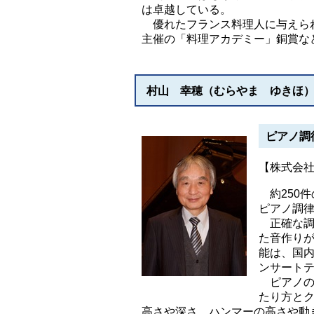
は卓越している。
優れたフランス料理人に与えられ
主催の「料理アカデミー」銅賞など
村山 幸穂（むらやま ゆきほ
ピアノ調
【株式会
約250
ピアノ調
正確な調
た音作り
能は、国内
ンサート
ピアノの
たり方と
高さや深さ、ハンマーの高さや動