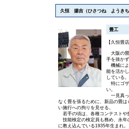
久恒 揚吉（ひさつね ようき
畳工
【久恒畳
大阪の畳
手を抜か
機械によ
能を活か
している
特にゴザ
い。
一見真っ
なく畳を張るために、新品の畳は
い施行への拘りを見せる。
若手の頃は、各種コンテストや技
技能検定の検定員も務め、永年の
に教え込んでいる1935年生まれ。