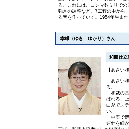
る。これには、コンマ数ミリでの
強さの調整など、7工程の中から
る音を作っていく。1954年生まれ
幸縁（ゆき ゆかり）さん
和服仕立
【あさい
あさい和
る。
和裁の基
ばれる、上
白糸でス
い。
中表で縫
運針を細