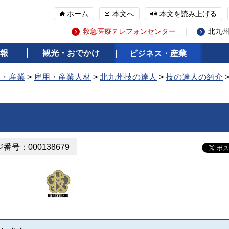
ホーム
本文へ
本文を読み上げる
救急医療テレフォンセンター
北九
報
観光・おでかけ
ビジネス・産業
ス・産業
>
雇用・産業人材
>
北九州技の達人
>
技の達人の紹介
）
番号：000138679