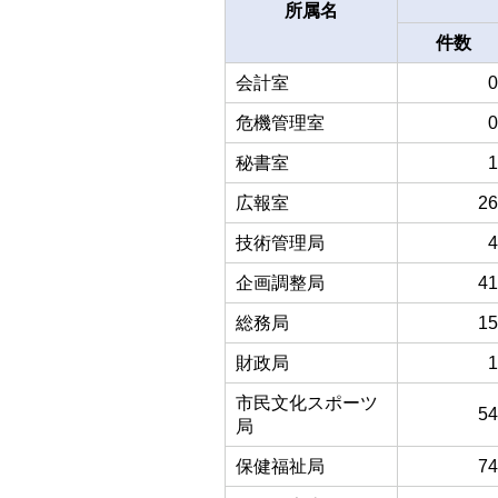
所属名
件数
会計室
0
危機管理室
0
秘書室
1
広報室
26
技術管理局
4
企画調整局
41
総務局
15
財政局
1
市民文化スポーツ
54
局
保健福祉局
74