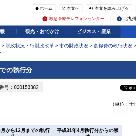
ホーム
本文へ
本文を読み上げる
救急医療テレフォンセンター
北九
報
観光・おでかけ
ビジネス・産業
報
>
財政状況・行財政改革
>
市の財政状況
>
食糧費の執行状況
分
までの執行分
号：000153382
（単位：千
0月から12月までの執行
平成31年4月執行分からの累