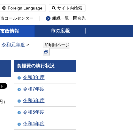
Foreign Language
サイト内検索
州市コールセンター
組織一覧・問合先
市の広報
市政情報
>
令和元年度
>
印刷用ページ
食糧費の執行状況
令和8年度
令和7年度
令和6年度
円）
令和5年度
令和4年度