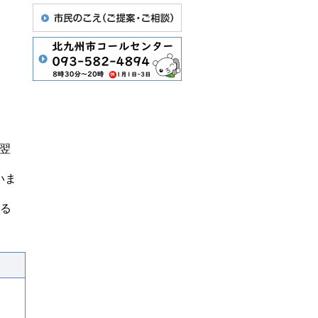
、翌
いま
する