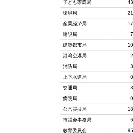
子ども家庭局
43
環境局
21
産業経済局
17
建設局
7
建築都市局
10
港湾空港局
2
消防局
3
上下水道局
0
交通局
3
病院局
0
公営競技局
18
市議会事務局
6
教育委員会
85