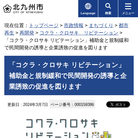
Language
検索
メニュー
現在位置：
トップページ
>
市政情報
>
まちづくり
>
都市
再生
>
再開発
>
コクラ・クロサキ リビテーション
>
「コクラ・クロサキ リビテーション」補助金と規制緩和
で民間開発の誘導と企業誘致の促進を図ります
「コクラ・クロサキ リビテーション」
補助金と規制緩和で民間開発の誘導と企
業誘致の促進を図ります
更新日 : 2024年3月7日
ページ番号：000159386