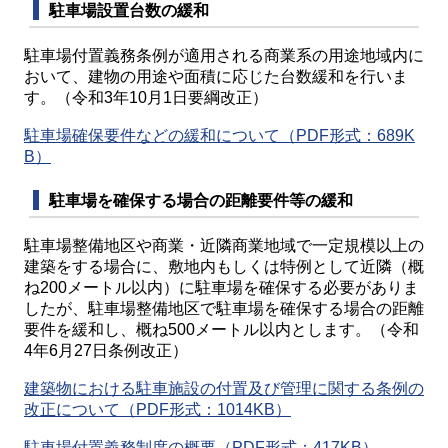
駐車場設置台数の緩和
駐車場付置義務条例が適用される商業系の用途地域内に
おいて、建物の用途や面積に応じた台数緩和を行いま
す。（令和3年10月1日要綱改正）
駐車場確保要件などの緩和について（PDF形式：689K
B）
駐車場を確保する場合の距離要件等の緩和
駐車場整備地区や商業・近隣商業地域で一定規模以上の
建築をする場合に、敷地内もしくは特例として近隣（概
ね200メートル以内）に駐車場を確保する必要がありま
したが、駐車場整備地区で駐車場を確保する場合の距離
要件を緩和し、概ね500メートル以内とします。（令和
4年6月27日条例改正）
建築物における駐車施設の付置及び管理に関する条例の
改正について（PDF形式：1014KB）
駐車場付置義務制度の概要（PDF形式：417KB）