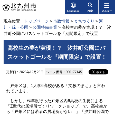
Language
検索
メニュー
現在位置：
トップページ
>
市政情報
>
まちづくり
>
河
川・緑・公園
>
公園整備事業
> 高校生の夢が実現！？ 汐
井町公園にバスケットゴールを『期間限定』で設置！
高校生の夢が実現！？ 汐井町公園にバ
スケットゴールを『期間限定』で設置！
更新日 : 2025年12月25日
ページ番号：000177145
戸畑区は、1大学6高校がある「文教のまち」と言わ
れています。
しかし、昨年度行った戸畑区内6高校の生徒による
「Z世代の居場所づくりワークショップ」で、高校生か
ら「戸畑区には若者の居場所がない！」「汐井町公園で