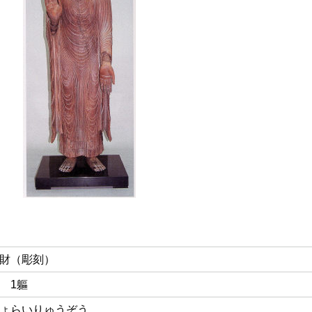
財（彫刻）
 1軀
ょらいりゅうぞう