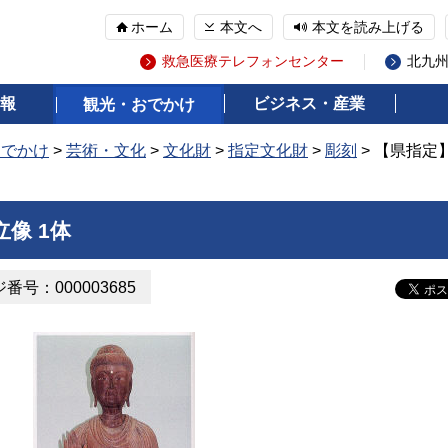
ホーム
本文へ
本文を読み上げる
救急医療テレフォンセンター
北九
報
ビジネス・産業
観光・おでかけ
おでかけ
>
芸術・文化
>
文化財
>
指定文化財
>
彫刻
> 【県指定
像 1体
番号：000003685