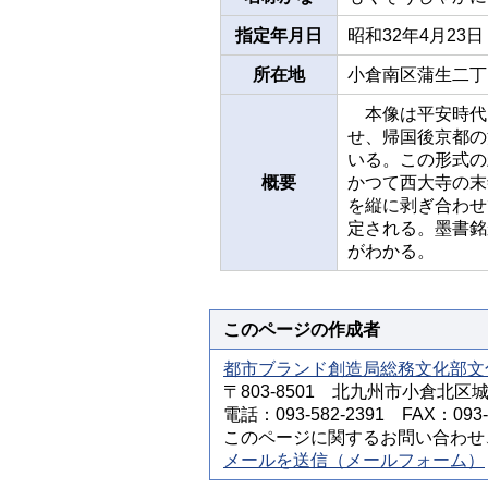
指定年月日
昭和32年4月23日
所在地
小倉南区蒲生二丁
本像は平安時代
せ、帰国後京都の
いる。この形式の
概要
かつて西大寺の末
を縦に剥ぎ合わせ
定される。墨書銘か
がわかる。
このページの作成者
都市ブランド創造局総務文化部文
〒803-8501 北九州市小倉北区
電話：093-582-2391 FAX：093-5
このページに関するお問い合わせ
メールを送信（メールフォーム）