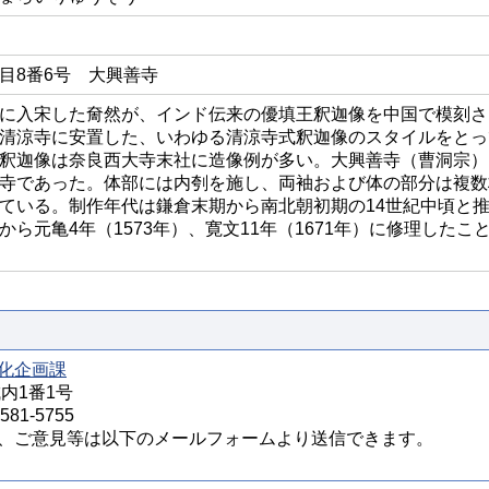
目8番6号 大興善寺
に入宋した奝然が、インド伝来の優填王釈迦像を中国で模刻さ
清涼寺に安置した、いわゆる清涼寺式釈迦像のスタイルをとっ
釈迦像は奈良西大寺末社に造像例が多い。大興善寺（曹洞宗）
寺であった。体部には内刳を施し、両袖および体の部分は複数
ている。制作年代は鎌倉末期から南北朝初期の14世紀中頃と
ら元亀4年（1573年）、寛文11年（1671年）に修理したこ
化企画課
城内1番1号
81-5755
、ご意見等は以下のメールフォームより送信できます。