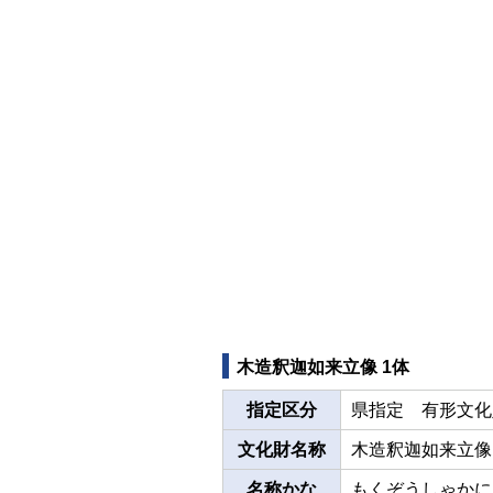
木造釈迦如来立像 1体
指定区分
県指定 有形文化
文化財名称
木造釈迦如来立像
名称かな
もくぞうしゃかに