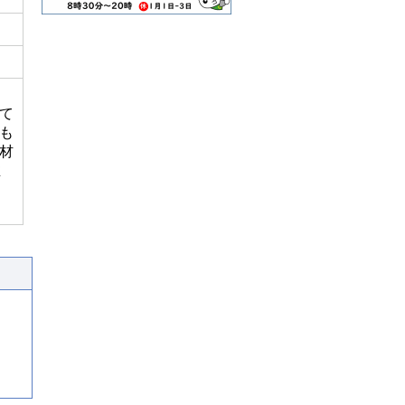
て
も
材
推
と