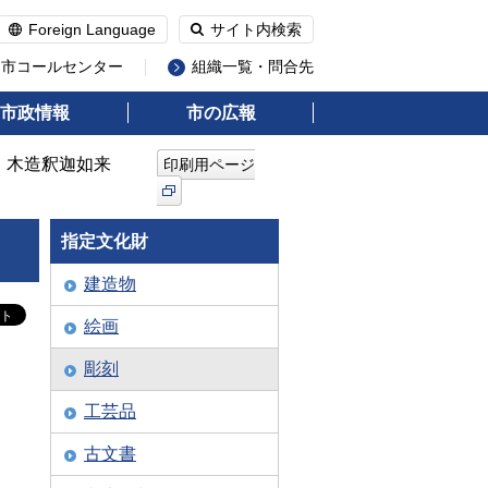
Foreign Language
サイト内検索
州市コールセンター
組織一覧・問合先
市政情報
市の広報
】木造釈迦如来
印刷用ページ
指定文化財
建造物
絵画
彫刻
工芸品
古文書