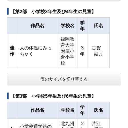
【第2部 小学校3年生及び4年生の児童】
学
作品名
学校名
氏名
年
福岡教
育大学
佳
人の体温にみっ
3
古賀
附属小
作
ちゃく
年
結月
倉小学
校
表のサイズを切り替える
【第3部 小学校5年生及び6年生の児童】
学
作品名
学校名
氏名
年
北九州
2
片江
小学校通学路の