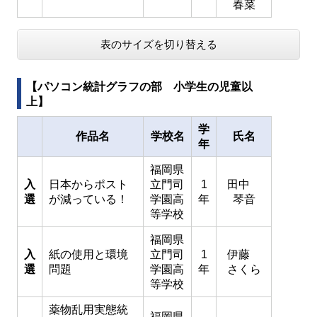
春菜
表のサイズを切り替える
【パソコン統計グラフの部 小学生の児童以
上】
学
作品名
学校名
氏名
年
福岡県
入
日本からポスト
立門司
1
田中
選
が減っている！
学園高
年
琴音
等学校
福岡県
入
紙の使用と環境
立門司
1
伊藤
選
問題
学園高
年
さくら
等学校
薬物乱用実態統
福岡県