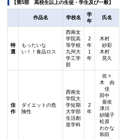
【第5部 高校生以上の生徒・学生及び一般】
学
作品名
学校名
氏名
年
西南女
学院高
2
木村
特
もったいな
等学校
年
紗彩
選
い！！食品ロス
九州大
1
木村
学工学
年
晃久
部
佐々
木 由
佳
西南女
田中
学院大
亜依
佳
ダイエットの危
学短期
2
津川
作
険性
大学部
年
紗陽子
生活創
松原
造学科
わかな
和田