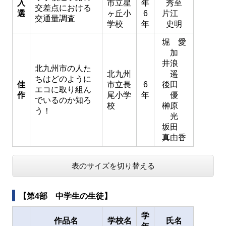
入
市立星
年
秀至
交差点における
選
ヶ丘小
6
片江
交通量調査
学校
年
史明
堀 愛
加
井浪
北九州市の人た
北九州
遥
ちはどのように
佳
市立長
6
後田
エコに取り組ん
作
尾小学
年
優
でいるのか知ろ
校
榊原
う！
光
坂田
真由香
表のサイズを切り替える
【第4部 中学生の生徒】
学
作品名
学校名
氏名