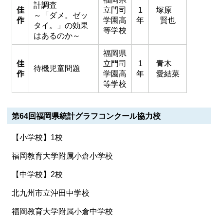
計調査
佳
立門司
1
塚原
～「ダメ。ゼッ
作
学園高
年
賢也
タイ。」の効果
等学校
はあるのか～
福岡県
佳
立門司
1
青木
待機児童問題
作
学園高
年
愛結菜
等学校
第64回福岡県統計グラフコンクール協力校
【小学校】1校
福岡教育大学附属小倉小学校
【中学校】2校
北九州市立沖田中学校
福岡教育大学附属小倉中学校