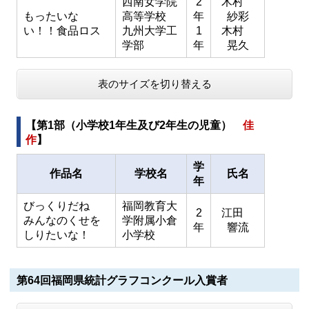
西南女学院
2
木村
もったいな
高等学校
年
紗彩
い！！食品ロス
九州大学工
1
木村
学部
年
晃久
表のサイズを切り替える
【第1部（小学校1年生及び2年生の児童）
佳
作
】
学
作品名
学校名
氏名
年
びっくりだね
福岡教育大
2
江田
みんなのくせを
学附属小倉
年
響流
しりたいな！
小学校
第64回福岡県統計グラフコンクール入賞者