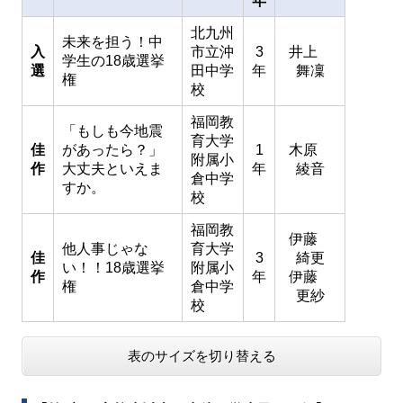
年
北九州
未来を担う！中
入
市立沖
3
井上
学生の18歳選挙
選
田中学
年
舞凜
権
校
福岡教
「もしも今地震
育大学
佳
があったら？」
1
木原
附属小
作
大丈夫といえま
年
綾音
倉中学
すか。
校
福岡教
伊藤
他人事じゃな
育大学
佳
3
綺更
い！！18歳選挙
附属小
作
年
伊藤
権
倉中学
更紗
校
表のサイズを切り替える