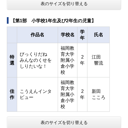
表のサイズを切り替える
【第1部 小学校1年生及び2年生の児童】
学
作品名
学校名
氏名
年
福岡教
びっくりだね
育大学
特
2
江田
みんなのくせを
附属小
選
年
響流
しりたいな！
倉小学
校
福岡教
育大学
佳
こうえんインタ
2
新田
附属小
作
ビュー
年
こころ
倉小学
校
表のサイズを切り替える