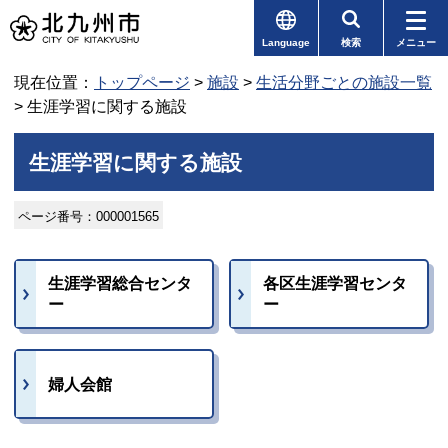
Language
検索
メニュー
現在位置：
トップページ
>
施設
>
生活分野ごとの施設一覧
> 生涯学習に関する施設
生涯学習に関する施設
ページ番号：000001565
生涯学習総合センタ
各区生涯学習センタ
ー
ー
婦人会館