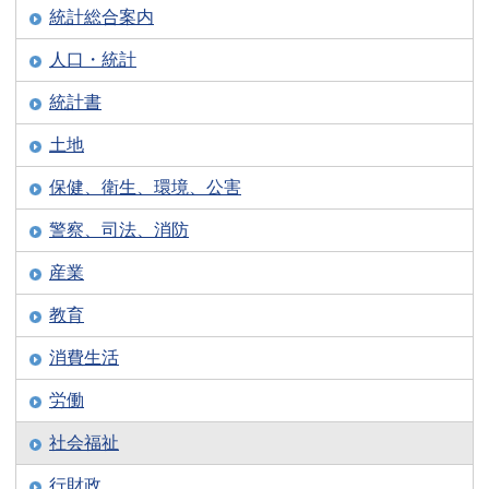
統計総合案内
人口・統計
統計書
土地
保健、衛生、環境、公害
警察、司法、消防
産業
教育
消費生活
労働
社会福祉
行財政