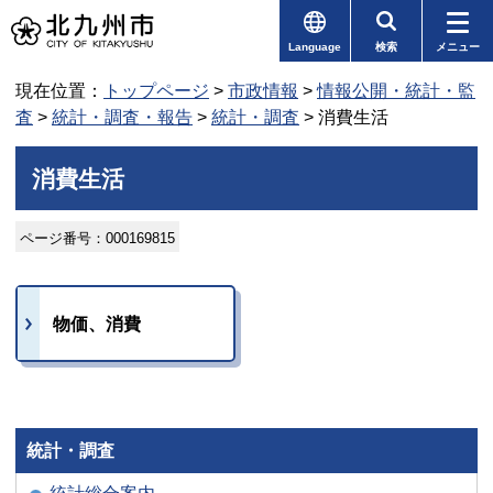
Language
検索
メニュー
現在位置：
トップページ
>
市政情報
>
情報公開・統計・監
査
>
統計・調査・報告
>
統計・調査
> 消費生活
消費生活
ページ番号：000169815
物価、消費
統計・調査