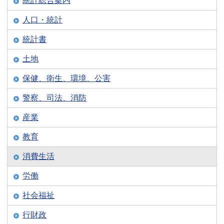
統計総合案内
人口・統計
統計書
土地
保健、衛生、環境、公害
警察、司法、消防
産業
教育
消費生活
労働
社会福祉
行財政