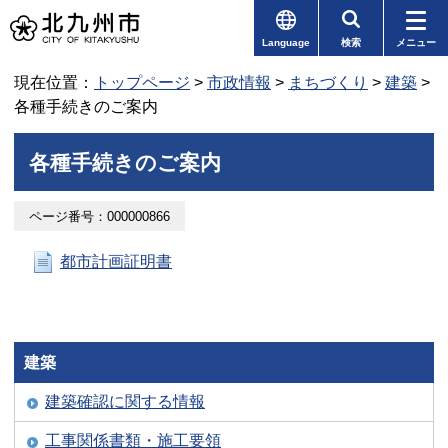
Language
検索
メニュー
現在位置：
トップページ
>
市政情報
>
まちづくり
>
建築
>
各種手続きのご案内
各種手続きのご案内
ページ番号：000000866
都市計画証明書
建築
建築確認に関する情報
工事関係書類・施工要領