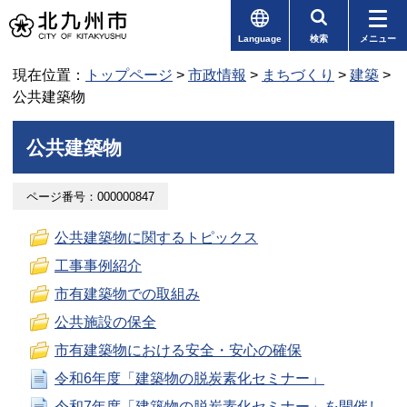
Language
検索
メニュー
現在位置：
トップページ
>
市政情報
>
まちづくり
>
建築
>
公共建築物
公共建築物
ページ番号：000000847
公共建築物に関するトピックス
工事事例紹介
市有建築物での取組み
公共施設の保全
市有建築物における安全・安心の確保
令和6年度「建築物の脱炭素化セミナー」
令和7年度「建築物の脱炭素化セミナー」を開催し