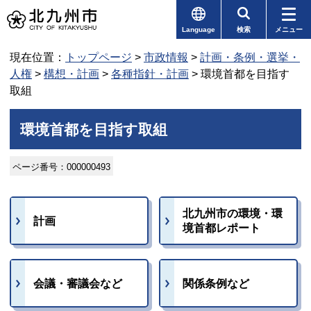
Language
検索
メニュー
現在位置：
トップページ
>
市政情報
>
計画・条例・選挙・
人権
>
構想・計画
>
各種指針・計画
> 環境首都を目指す
取組
環境首都を目指す取組
ページ番号：000000493
北九州市の環境・環
計画
境首都レポート
会議・審議会など
関係条例など