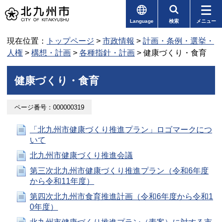
Language
検索
メニュー
現在位置：
トップページ
>
市政情報
>
計画・条例・選挙・
人権
>
構想・計画
>
各種指針・計画
> 健康づくり・食育
健康づくり・食育
ページ番号：000000319
「北九州市健康づくり推進プラン」ロゴマークにつ
いて
北九州市健康づくり推進会議
第三次北九州市健康づくり推進プラン（令和6年度
から令和11年度）
第四次北九州市食育推進計画（令和6年度から令和1
0年度）