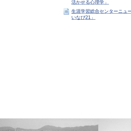
活かせる心理学」
生涯学習総合センターニュ
いなび21」