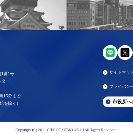
サイトマッ
内1番1号
センター）
プライバシ
時15分まで
市役所へ
始を除く）
Copyright (C) 2011 CITY OF KITAKYUSHU All Rights Reserved.