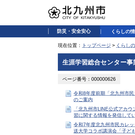
防災・安全安心
くらしの情
現在位置：
トップページ
>
くらし
生涯学習総合センター事
ページ番号：000000626
令和8年度前期「北九州市民
のご案内
「北九州市LINE公式アカ
習に関する情報を発信して
令和7年度北九州市民カレッ
送大学コラボ講演会「子ど