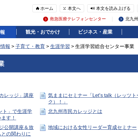
ホーム
本文へ
本文を読み上げる
救急医療テレフォンセンター
北九
観光・おでかけ
ビジネス・産業
報
の情報
>
子育て・教育
>
生涯学習
> 生涯学習総合センター事業
業
カレッジ」講座
気ままにセミナー「Let’s talk（レッツト
ク）！」
ウント」で生涯学
北九州市民カレッジとは
います！
ジ公開講座＆放
地域における女性リーダー育成セミナー
もとの関わりに