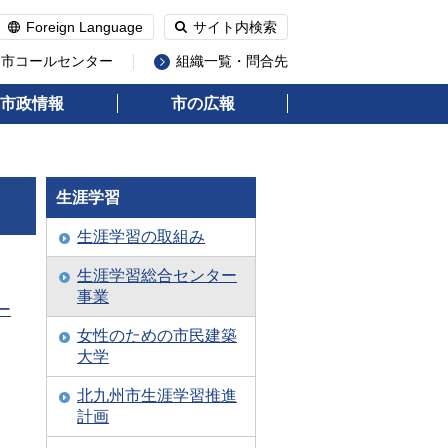
Foreign Language
サイト内検索
州市コールセンター
組織一覧・問合先
市政情報
市の広報
生涯学習
生涯学習の取組み
生涯学習総合センター
事業
ー
女性のための市民建築
大学
北九州市生涯学習推進
計画