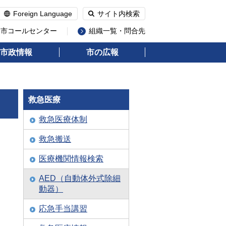
Foreign Language
サイト内検索
州市コールセンター
組織一覧・問合先
市政情報
市の広報
救急医療
救急医療体制
救急搬送
医療機関情報検索
AED（自動体外式除細
動器）
応急手当講習