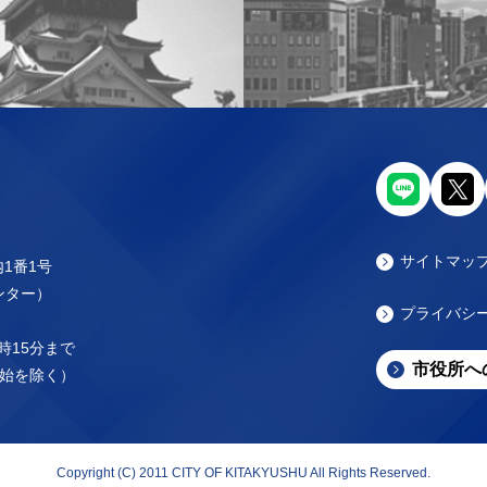
サイトマッ
内1番1号
センター）
プライバシ
時15分まで
市役所へ
始を除く）
Copyright (C) 2011 CITY OF KITAKYUSHU All Rights Reserved.