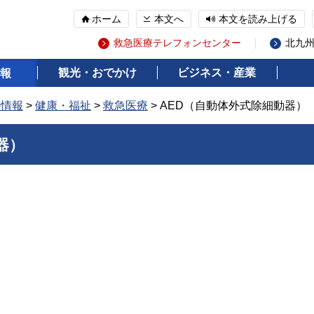
ホーム
本文へ
本文を読み上げる
救急医療テレフォンセンター
北九
観光・おでかけ
ビジネス・産業
報
の情報
>
健康・福祉
>
救急医療
> AED（自動体外式除細動器）
器）