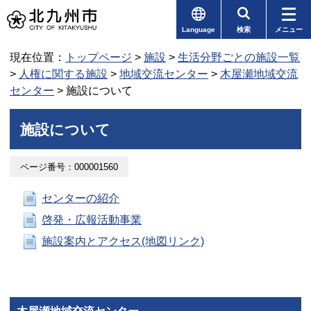
Language
検索
メニュー
現在位置：
トップページ
>
施設
>
生活分野ごとの施設一覧
>
人権に関する施設
>
地域交流センター
>
木屋瀬地域交流
センター
> 施設について
施設について
ページ番号：000001560
センターの紹介
啓発・広報活動事業
施設案内とアクセス(地図リンク)