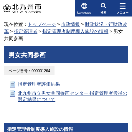
Language
検索
メニュー
現在位置：
トップページ
>
市政情報
>
財政状況・行財政改
革
>
指定管理者
>
指定管理者制度導入施設の情報
> 男女
共同参画
男女共同参画
ページ番号：000001264
指定管理者評価結果
北九州市立男女共同参画センター 指定管理者候補の
選定結果について
指定管理者制度導入施設の情報